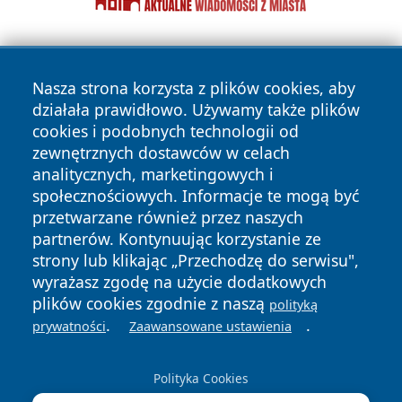
Nasza strona korzysta z plików cookies, aby
działała prawidłowo. Używamy także plików
cookies i podobnych technologii od
zewnętrznych dostawców w celach
Copyright © 2026 wiadomosciplock.pl Wszystkie prawa
analitycznych, marketingowych i
zastrzeżone.
społecznościowych. Informacje te mogą być
przetwarzane również przez naszych
partnerów. Kontynuując korzystanie ze
Polityka
Polityka
News
Autorzy
strony lub klikając „Przechodzę do serwisu",
Prywatności
Cookies
wyrażasz zgodę na użycie dodatkowych
plików cookies zgodnie z naszą
polityką
.
.
prywatności
Zaawansowane ustawienia
Polityka Cookies