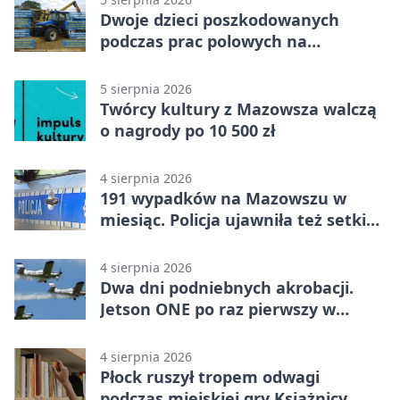
Dwoje dzieci poszkodowanych
podczas prac polowych na
Mazowszu - służby interweniowały
5 sierpnia 2026
Twórcy kultury z Mazowsza walczą
o nagrody po 10 500 zł
4 sierpnia 2026
191 wypadków na Mazowszu w
miesiąc. Policja ujawniła też setki
pijanych kierowców
4 sierpnia 2026
Dwa dni podniebnych akrobacji.
Jetson ONE po raz pierwszy w
Płocku
4 sierpnia 2026
Płock ruszył tropem odwagi
podczas miejskiej gry Książnicy