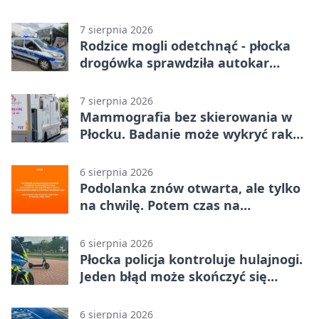
zatrzymali włamywacza
7 sierpnia 2026
Rodzice mogli odetchnąć - płocka
drogówka sprawdziła autokar
dzieci
7 sierpnia 2026
Mammografia bez skierowania w
Płocku. Badanie może wykryć raka,
zanim pojawią się objawy
6 sierpnia 2026
Podolanka znów otwarta, ale tylko
na chwilę. Potem czas na
Jagiellonkę
6 sierpnia 2026
Płocka policja kontroluje hulajnogi.
Jeden błąd może skończyć się
tragedią
6 sierpnia 2026