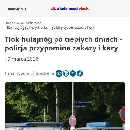
MENU
Strona główna
Wiadomości
Tłok hulajnóg po ciepłych dniach - policja przypomina zakazy i kary
Tłok hulajnóg po ciepłych dniach -
policja przypomina zakazy i kary
19 marca 2026
2 min czytania
Udostępnij