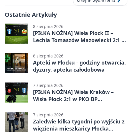
Kolejne wydarzenia
Ostatnie Artykuły
8 sierpnia 2026
[PIŁKA NOŻNA] Wisła Płock II –
Lechia Tomaszów Mazowiecki 2:1 w
Betclic 3. Lidze Grupa 1 (Grupa I)
8 sierpnia 2026
Apteki w Płocku - godziny otwarcia,
dyżury, apteka całodobowa
7 sierpnia 2026
[PIŁKA NOŻNA] Wisła Kraków –
Wisła Płock 2:1 w PKO BP
Ekstraklasie. Gospodarze
rozstrzygnęli mecz przed przerwą
7 sierpnia 2026
Zaledwie kilka tygodni po wyjściu z
więzienia mieszkańcy Płocka