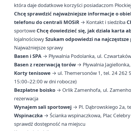
która daje dodatkowe korzyści posiadaczom Płockie
Chcę sprawdzić najważniejsze informacje o obi
telefonu do centrali MOSiR
→
Kontakt i siedziba
C
sportowe
Chcę dowiedzieć się, jak działa karta
lojalnościowy
Szukam odpowiedzi na najczęstsze 
Najważniejsze sprawy
Basen i SPA
→ Pływalnia Podolanka, ul. Czwartaków 
Basen z rezerwacją torów
→ Pływalnia Jagiellonka,
Korty tenisowe
→ ul. Themersonów 1, tel. 24 262 
15:00–22:00 w dni robocze)
Bezpłatne boisko
→ Orlik Zamenhofa, ul. Zamenhof
rezerwacja
Wynajem sali sportowej
→ Pl. Dąbrowskiego 2a, te
Wspinaczka
→ Ścianka wspinaczkowa, Plac Celebry 
sprawdź dostępność na miejscu