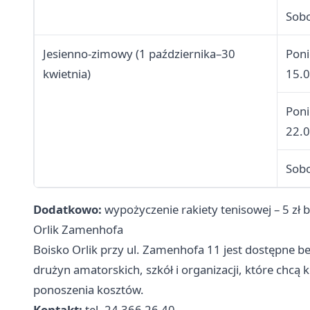
Sobo
Jesienno-zimowy (1 października–30
Poni
kwietnia)
15.
Poni
22.
Sobo
Dodatkowo:
wypożyczenie rakiety tenisowej – 5 zł
Orlik Zamenhofa
Boisko Orlik przy ul. Zamenhofa 11 jest dostępne be
drużyn amatorskich, szkół i organizacji, które chc
ponoszenia kosztów.
Kontakt:
tel. 24 366 26 40