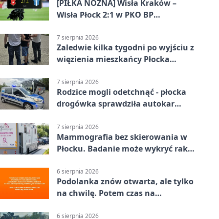
[PIŁKA NOŻNA] Wisła Kraków –
Wisła Płock 2:1 w PKO BP
Ekstraklasie. Gospodarze
rozstrzygnęli mecz przed przerwą
7 sierpnia 2026
Zaledwie kilka tygodni po wyjściu z
więzienia mieszkańcy Płocka
zatrzymali włamywacza
7 sierpnia 2026
Rodzice mogli odetchnąć - płocka
drogówka sprawdziła autokar
dzieci
7 sierpnia 2026
Mammografia bez skierowania w
Płocku. Badanie może wykryć raka,
zanim pojawią się objawy
6 sierpnia 2026
Podolanka znów otwarta, ale tylko
na chwilę. Potem czas na
Jagiellonkę
6 sierpnia 2026