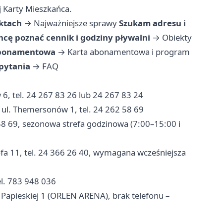
j Karty Mieszkańca.
ektach
→
Najważniejsze sprawy
Szukam adresu i
hcę poznać cennik i godziny pływalni
→
Obiekty
 abonamentowa
→
Karta abonamentowa i program
pytania
→
FAQ
6, tel. 24 267 83 26 lub 24 267 83 24
 ul. Themersonów 1, tel. 24 262 58 69
58 69, sezonowa strefa godzinowa (7:00–15:00 i
a 11, tel. 24 366 26 40, wymagana wcześniejsza
l. 783 948 036
Papieskiej 1 (ORLEN ARENA), brak telefonu –