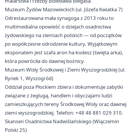
malarstwa i rzeźby Bolesława Biegasa.
Muzeum Żydów Mazowieckich (ul. Józefa Kwiatka 7)
Odrestaurowana mała synagoga z 2013 roku to
multimedialna opowieść o dziejach osadnictwa
żydowskiego na ziemiach polskich — od początków
po współczesne odrodzenie kultury. Wyjątkowym
eksponatem jest szafa aron ha-kodesz (święta arka),
która powróciła do dawnej bożnicy.
Muzeum Wisły Środkowej i Ziemi Wyszogrodzkiej (ul.
Rynek 1, Wyszogród)
Oddział poza Płockiem zbiera i dokumentuje zabytki
związane z żeglugą, handlem i obyczajami ludzi
zamieszkujących tereny Środkowej Wisły oraz dawnej
ziemi wyszogrodzkiej. Telefon: +48 48 881 029 310.
Skansen Osadnictwa Nadwiślańskiego (Wiączemin
Polski 25)