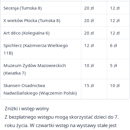
Secesja (Tumska 8)
20 zł
12 zł
X wieków Płocka (Tumska 8)
20 zł
12 zł
Art déco (Kolegialna 6)
20 zł
12 zł
Spichlerz (Kazimierza Wielkiego
12 zł
6 zł
11B)
Muzeum Żydów Mazowieckich
10 zł
5 zł
(Kwiatka 7)
Skansen Osadnictwa
15 zł
10 zł
Nadwiślańskiego (Wiączemin Polski)
Zniżki i wstęp wolny
Z bezpłatnego wstępu mogą skorzystać dzieci do 7.
roku życia. W czwartki wstęp na wystawy stałe jest