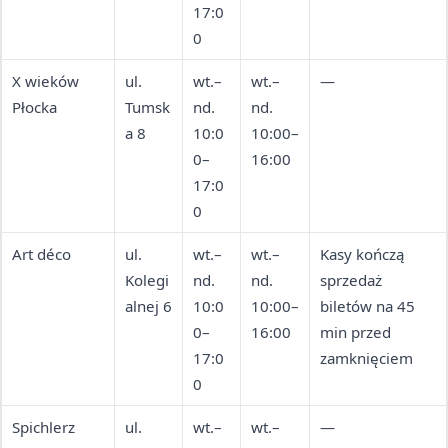
17:0
0
X wieków
ul.
wt.–
wt.–
—
Płocka
Tumsk
nd.
nd.
a 8
10:0
10:00–
0–
16:00
17:0
0
Art déco
ul.
wt.–
wt.–
Kasy kończą
Kolegi
nd.
nd.
sprzedaż
alnej 6
10:0
10:00–
biletów na 45
0–
16:00
min przed
17:0
zamknięciem
0
Spichlerz
ul.
wt.–
wt.–
—