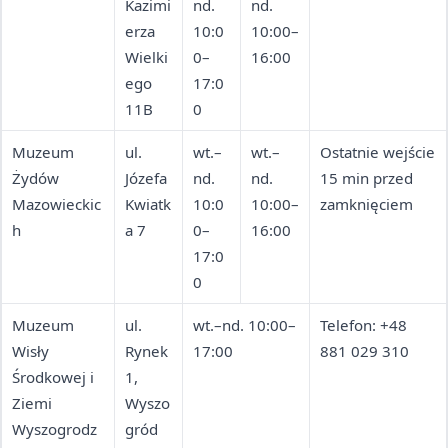
Kazimi
nd.
nd.
erza
10:0
10:00–
Wielki
0–
16:00
ego
17:0
11B
0
Muzeum
ul.
wt.–
wt.–
Ostatnie wejście
Żydów
Józefa
nd.
nd.
15 min przed
Mazowieckic
Kwiatk
10:0
10:00–
zamknięciem
h
a 7
0–
16:00
17:0
0
Muzeum
ul.
wt.–nd. 10:00–
Telefon: +48
Wisły
Rynek
17:00
881 029 310
Środkowej i
1,
Ziemi
Wyszo
Wyszogrodz
gród