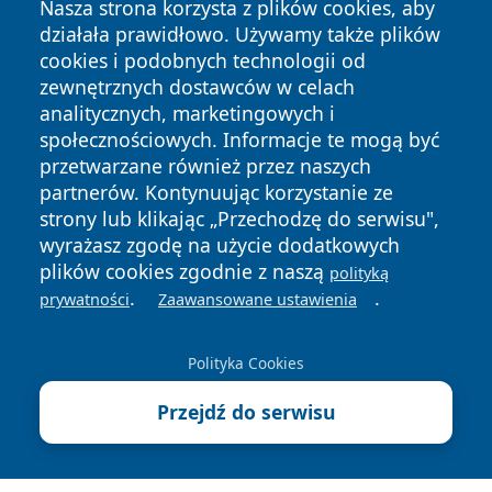
Nasza strona korzysta z plików cookies, aby
działała prawidłowo. Używamy także plików
cookies i podobnych technologii od
zewnętrznych dostawców w celach
analitycznych, marketingowych i
społecznościowych. Informacje te mogą być
przetwarzane również przez naszych
Copyright © 2026 wiadomosciplock.pl Wszystkie prawa
zastrzeżone.
partnerów. Kontynuując korzystanie ze
strony lub klikając „Przechodzę do serwisu",
wyrażasz zgodę na użycie dodatkowych
Polityka
Polityka
plików cookies zgodnie z naszą
polityką
News
Autorzy
Prywatności
Cookies
.
.
prywatności
Zaawansowane ustawienia
Polityka Cookies
Przejdź do serwisu