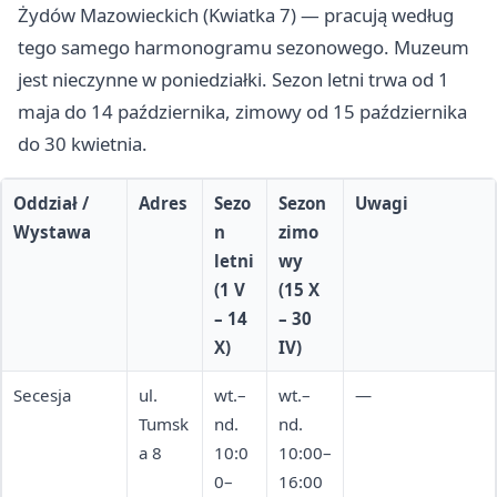
Żydów Mazowieckich (Kwiatka 7) — pracują według
tego samego harmonogramu sezonowego. Muzeum
jest nieczynne w poniedziałki. Sezon letni trwa od 1
maja do 14 października, zimowy od 15 października
do 30 kwietnia.
Oddział /
Adres
Sezo
Sezon
Uwagi
Wystawa
n
zimo
letni
wy
(1 V
(15 X
– 14
– 30
X)
IV)
Secesja
ul.
wt.–
wt.–
—
Tumsk
nd.
nd.
a 8
10:0
10:00–
0–
16:00