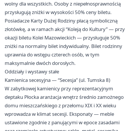
wolny dla wszystkich. Osoby z niepełnosprawnością
przysługują zniżki w wysokości 50% ceny biletu.
Posiadacze Karty Dużej Rodziny płacą symboliczną
złotówkę, a w ramach akcji “Koleją do Kultury” — przy
okazji biletu Kolei Mazowieckich — przysługuje 50%
zniżki na normalny bilet indywidualny. Bilet rodzinny
uprawnia do wstępu czterech osób, w tym
maksymalnie dwóch dorosłych.
Oddziały i wystawy stałe
Kamienica secesyjna — “Secesja” (ul. Tumska 8)
W zabytkowej kamienicy przy reprezentacyjnym
deptaku Płocka aranżacja wnętrz średnio zamożnego
domu mieszczańskiego z przełomu XIX i XX wieku
wprowadza w klimat secesji. Eksponaty — meble
ustawione zgodnie z panującymi w epoce zasadami
oraz rzemiosło artystyczne: szkło, metal, ceramika —