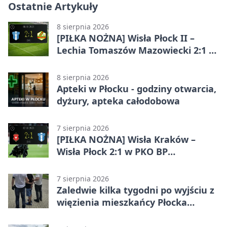
Ostatnie Artykuły
8 sierpnia 2026
[PIŁKA NOŻNA] Wisła Płock II –
Lechia Tomaszów Mazowiecki 2:1 w
Betclic 3. Lidze Grupa 1 (Grupa I)
8 sierpnia 2026
Apteki w Płocku - godziny otwarcia,
dyżury, apteka całodobowa
7 sierpnia 2026
[PIŁKA NOŻNA] Wisła Kraków –
Wisła Płock 2:1 w PKO BP
Ekstraklasie. Gospodarze
rozstrzygnęli mecz przed przerwą
7 sierpnia 2026
Zaledwie kilka tygodni po wyjściu z
więzienia mieszkańcy Płocka
zatrzymali włamywacza