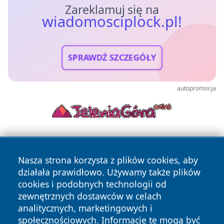
Zareklamuj się na
wiadomosciplock.pl!
SPRAWDŹ SZCZEGÓŁY
autopromocja
Nasza strona korzysta z plików cookies, aby
działała prawidłowo. Używamy także plików
cookies i podobnych technologii od
zewnętrznych dostawców w celach
Copyright © 2026 wiadomosciplock.pl Wszystkie prawa
analitycznych, marketingowych i
zastrzeżone.
społecznościowych. Informacje te mogą być