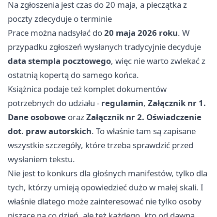
Na zgłoszenia jest czas do 20 maja, a pieczątka z
poczty zdecyduje o terminie
Prace można nadsyłać do
20 maja 2026 roku
. W
przypadku zgłoszeń wysłanych tradycyjnie decyduje
data stempla pocztowego
, więc nie warto zwlekać z
ostatnią kopertą do samego końca.
Książnica podaje też komplet dokumentów
potrzebnych do udziału -
regulamin
,
Załącznik nr 1.
Dane osobowe
oraz
Załącznik nr 2. Oświadczenie
dot. praw autorskich
. To właśnie tam są zapisane
wszystkie szczegóły, które trzeba sprawdzić przed
wysłaniem tekstu.
Nie jest to konkurs dla głośnych manifestów, tylko dla
tych, którzy umieją opowiedzieć dużo w małej skali. I
właśnie dlatego może zainteresować nie tylko osoby
piszące na co dzień, ale też każdego, kto od dawna