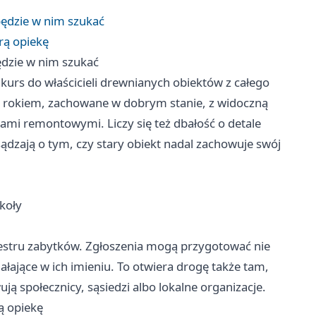
będzie w nim szukać
rą opiekę
ędzie w nim szukać
rs do właścicieli drewnianych obiektów z całego
70 rokiem, zachowane w dobrym stanie, z widoczną
ami remontowymi. Liczy się też dbałość o detale
sądzają o tym, czy stary obiekt nadal zachowuje swój
zkoły
jestru zabytków. Zgłoszenia mogą przygotować nie
ziałające w ich imieniu. To otwiera drogę także tam,
ą społecznicy, sąsiedzi albo lokalne organizacje.
ą opiekę