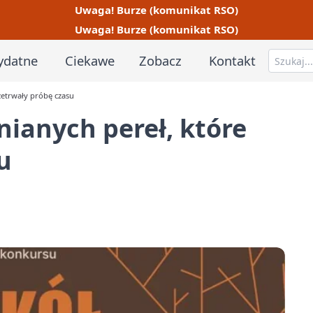
Uwaga! Burze (komunikat RSO)
Uwaga! Burze (komunikat RSO)
ydatne
Ciekawe
Zobacz
Kontakt
zetrwały próbę czasu
ianych pereł, które
u