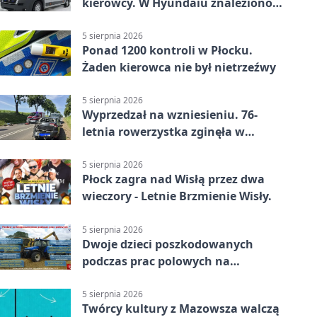
kierowcy. W Hyundaiu znaleziono
narkotyki
5 sierpnia 2026
Ponad 1200 kontroli w Płocku.
Żaden kierowca nie był nietrzeźwy
5 sierpnia 2026
Wyprzedzał na wzniesieniu. 76-
letnia rowerzystka zginęła w
wypadku
5 sierpnia 2026
Płock zagra nad Wisłą przez dwa
wieczory - Letnie Brzmienie Wisły.
5 sierpnia 2026
Dwoje dzieci poszkodowanych
podczas prac polowych na
Mazowszu - służby interweniowały
5 sierpnia 2026
Twórcy kultury z Mazowsza walczą