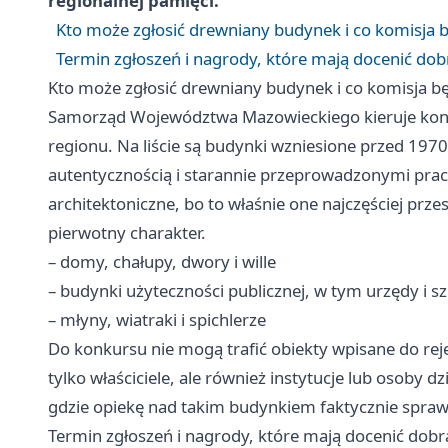
regionalnej pamięci.
Kto może zgłosić drewniany budynek i co komisja 
Termin zgłoszeń i nagrody, które mają docenić dob
Kto może zgłosić drewniany budynek i co komisja b
Samorząd Województwa Mazowieckiego kieruje konku
regionu. Na liście są budynki wzniesione przed 19
autentycznością i starannie przeprowadzonymi prac
architektoniczne, bo to właśnie one najczęściej prze
pierwotny charakter.
– domy, chałupy, dwory i wille
– budynki użyteczności publicznej, w tym urzędy i s
– młyny, wiatraki i spichlerze
Do konkursu nie mogą trafić obiekty wpisane do re
tylko właściciele, ale również instytucje lub osoby d
gdzie opiekę nad takim budynkiem faktycznie sprawuj
Termin zgłoszeń i nagrody, które mają docenić dobr