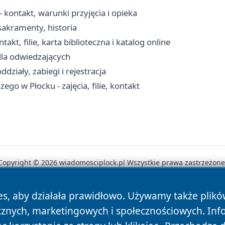
kontakt, warunki przyjęcia i opieka
sakramenty, historia
kt, filie, karta biblioteczna i katalog online
dla odwiedzających
działy, zabiegi i rejestracja
go w Płocku - zajęcia, filie, kontakt
Copyright © 2026 wiadomosciplock.pl Wszystkie prawa zastrzeżone
es, aby działała prawidłowo. Używamy także plik
News
Autorzy
Polityka Prywatności
Polityka Cookie
cznych, marketingowych i społecznościowych. Inf