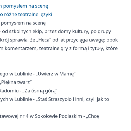
nym pomysłem na scenę
o różne teatralne języki
ym pomysłem na scenę
od szkolnych ekip, przez domy kultury, po grupy
zekrój sprawia, że „Heca” od lat przyciąga uwagę: obok
m komentarzem, teatralne gry z formą i tytuły, które
ącego w
Lublinie
- „Uwierz w Mamę”
„Piękna twarz”
Radomiu
- „Za ósmą górą”
 w Lublinie - „Staś Straszydło i inni, czyli jak to
stawowej nr 4 w Sokołowie Podlaskim - „Chcę