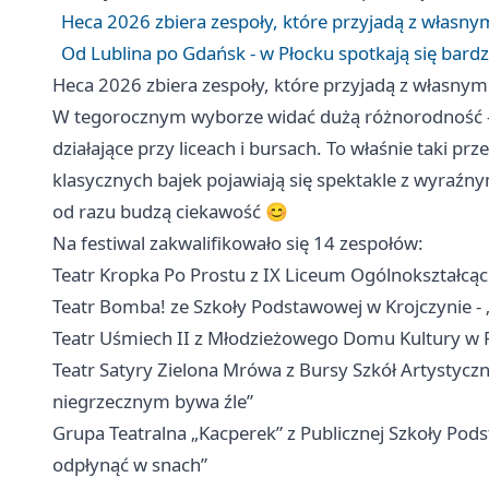
Heca 2026 zbiera zespoły, które przyjadą z włas
Od Lublina po Gdańsk - w Płocku spotkają się bardz
Heca 2026 zbiera zespoły, które przyjadą z własn
W tegorocznym wyborze widać dużą różnorodność - 
działające przy liceach i bursach. To właśnie taki pr
klasycznych bajek pojawiają się spektakle z wyraźny
od razu budzą ciekawość 😊
Na festiwal zakwalifikowało się 14 zespołów:
Teatr Kropka Po Prostu z IX Liceum Ogólnokształc
Teatr Bomba! ze Szkoły Podstawowej w Krojczynie - 
Teatr Uśmiech II z Młodzieżowego Domu Kultury w
Teatr Satyry Zielona Mrówa z Bursy Szkół Artystycznych
niegrzecznym bywa źle”
Grupa Teatralna „Kacperek” z Publicznej Szkoły Pod
odpłynąć w snach”