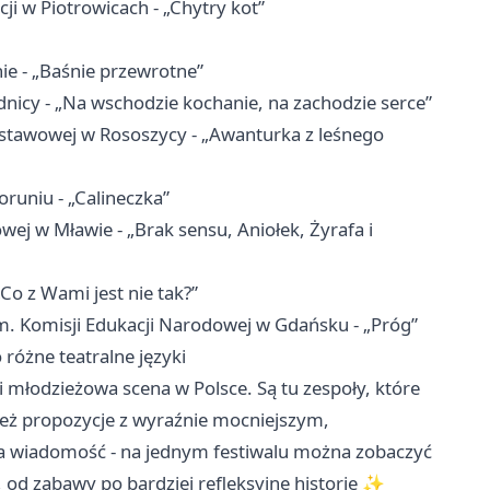
ji w Piotrowicach - „Chytry kot”
ie - „Baśnie przewrotne”
icy - „Na wschodzie kochanie, na zachodzie serce”
dstawowej w Rososzycy - „Awanturka z leśnego
runiu - „Calineczka”
ej w Mławie - „Brak sensu, Aniołek, Żyrafa i
o z Wami jest nie tak?”
m. Komisji Edukacji Narodowej w Gdańsku - „Próg”
 różne teatralne języki
a i młodzieżowa scena w Polsce. Są tu zespoły, które
ą też propozycje z wyraźnie mocniejszym,
a wiadomość - na jednym festiwalu można zobaczyć
 od zabawy po bardziej refleksyjne historie ✨