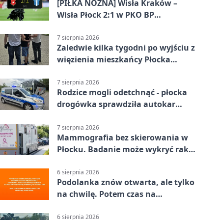
[PIŁKA NOŻNA] Wisła Kraków –
Wisła Płock 2:1 w PKO BP
Ekstraklasie. Gospodarze
rozstrzygnęli mecz przed przerwą
7 sierpnia 2026
Zaledwie kilka tygodni po wyjściu z
więzienia mieszkańcy Płocka
zatrzymali włamywacza
7 sierpnia 2026
Rodzice mogli odetchnąć - płocka
drogówka sprawdziła autokar
dzieci
7 sierpnia 2026
Mammografia bez skierowania w
Płocku. Badanie może wykryć raka,
zanim pojawią się objawy
6 sierpnia 2026
Podolanka znów otwarta, ale tylko
na chwilę. Potem czas na
Jagiellonkę
6 sierpnia 2026