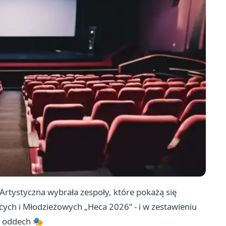
a Artystyczna wybrała zespoły, które pokażą się
ych i Młodzieżowych „Heca 2026” - i w zestawieniu
i oddech 🎭