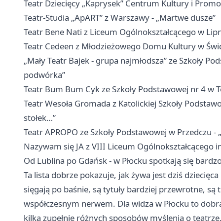
Teatr Dziecięcy „Kaprysek” Centrum Kultury i Promoc
Teatr-Studia „ApART” z Warszawy - „Martwe dusze”
Teatr Bene Nati z Liceum Ogólnokształcącego w Lipn
Teatr Cedeen z Młodzieżowego Domu Kultury w Świdn
„Mały Teatr Bajek - grupa najmłodsza” ze Szkoły Po
podwórka”
Teatr Bum Bum Cyk ze Szkoły Podstawowej nr 4 w To
Teatr Wesoła Gromada z Katolickiej Szkoły Podstawow
stołek…”
Teatr APROPO ze Szkoły Podstawowej w Przedczu - „C
Nazywam się JA z VIII Liceum Ogólnokształcącego i
Od Lublina po Gdańsk - w Płocku spotkają się bardzo
Ta lista dobrze pokazuje, jak żywa jest dziś dziecięc
sięgają po baśnie, są tytuły bardziej przewrotne, s
współczesnym nerwem. Dla widza w Płocku to dobr
kilka zupełnie różnych sposobów myślenia o teatrze,