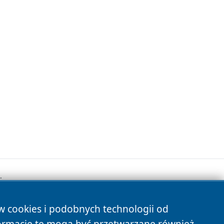
.
ów cookies i podobnych technologii od
s
ormacje te mogą być przetwarzane również