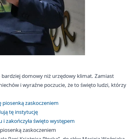
o bardziej domowy niż urzędowy klimat. Zamiast
iechów i wyraźne poczucie, że to święto ludzi, którzy
się piosenką zaskoczeniem
ją tę instytucję
atu i zakończyła święto występem
ię piosenką zaskoczeniem
ła Pani Książnica Płocka”, do słów Macieja Woźniaka,