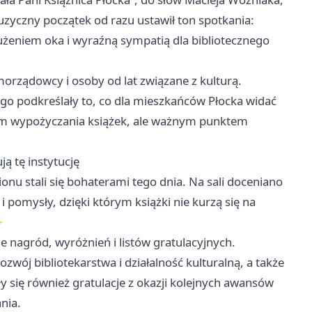
zyczny początek od razu ustawił ton spotkania:
rużeniem oka i wyraźną sympatią dla bibliotecznego
amorządowcy i osoby od lat związane z kulturą.
go podkreślały to, co dla mieszkańców Płocka widać
jscem wypożyczania książek, ale ważnym punktem
ą tę instytucję
ionu stali się bohaterami tego dnia. Na sali doceniano
 pomysły, dzięki którym książki nie kurzą się na
✨
nagród, wyróżnień i listów gratulacyjnych.
j bibliotekarstwa i działalność kulturalną, a także
y się również gratulacje z okazji kolejnych awansów
nia.