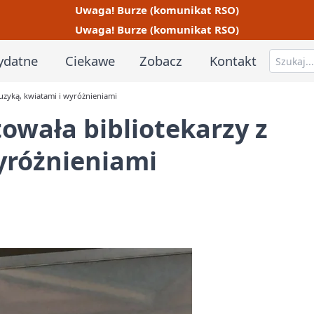
Uwaga! Burze (komunikat RSO)
Uwaga! Burze (komunikat RSO)
ydatne
Ciekawe
Zobacz
Kontakt
muzyką, kwiatami i wyróżnieniami
towała bibliotekarzy z
yróżnieniami