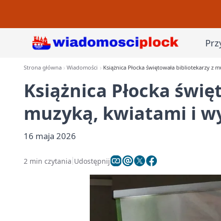
Prz
Strona główna
Wiadomości
Książnica Płocka świętowała bibliotekarzy z 
Książnica Płocka świę
muzyką, kwiatami i w
16 maja 2026
2 min czytania
Udostępnij