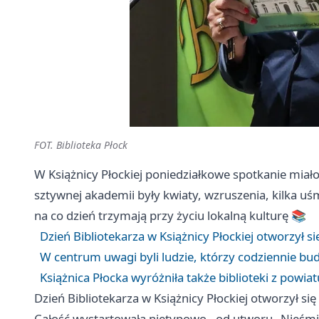
FOT. Biblioteka Płock
W Książnicy Płockiej poniedziałkowe spotkanie miał
sztywnej akademii były kwiaty, wzruszenia, kilka uśm
na co dzień trzymają przy życiu lokalną kulturę 📚
Dzień Bibliotekarza w Książnicy Płockiej otworzył 
W centrum uwagi byli ludzie, którzy codziennie budu
Książnica Płocka wyróżniła także biblioteki z powi
Dzień Bibliotekarza w Książnicy Płockiej otworzył s
Całość wystartowała nietypowo - od utworu „Nieśmia