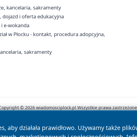
ze, kancelaria, sakramenty
, dojazd i oferta edukacyjna
 i e-wokanda
ał w Płocku - kontakt, procedura adopcyjna,
 kancelaria, sakramenty
Copyright © 2026 wiadomosciplock.pl Wszystkie prawa zastrzeżone
es, aby działała prawidłowo. Używamy także plik
News
Autorzy
Polityka Prywatności
Polityka Cookie
cznych, marketingowych i społecznościowych. Inf