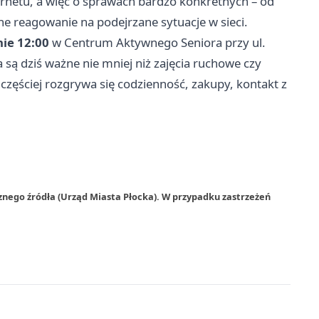
ernetu, a więc o sprawach bardzo konkretnych – od
ne reagowanie na podejrzane sytuacje w sieci.
nie 12:00
w Centrum Aktywnego Seniora przy ul.
ia są dziś ważne nie mniej niż zajęcia ruchowe czy
 częściej rozgrywa się codzienność, zakupy, kontakt z
znego źródła (Urząd Miasta Płocka). W przypadku zastrzeżeń