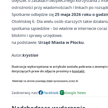
usłyszeć o zasadach bezpiecznego korzystania z int
ostrożności przy wiadomościach i linkach po rozsąd
Spotkanie odbędzie się
25 maja 2026 roku o godzi
Otolińskiej 6. Dla wielu osób starszych takie działan
spotkania sąsiedzkie – bo właśnie w internecie coraz
bliskimi i sprawy urzędowe.
na podstawie:
Urząd Miasta w Płocku
.
Autor:
krystian
Ilustracja wykorzystana w artykule została pobrana z zewnętr
dotyczących praw do zdjęcia prosimy o
kontakt
.
Zaobserwuj nas!
Facebook
Google News
Nadchodzące wydarzenia