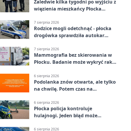
Zaledwie kilka tygodni po wyjściu z
więzienia mieszkańcy Płocka
zatrzymali włamywacza
7 sierpnia 2026
Rodzice mogli odetchnąć - płocka
drogówka sprawdziła autokar
dzieci
7 sierpnia 2026
Mammografia bez skierowania w
Płocku. Badanie może wykryć raka,
zanim pojawią się objawy
6 sierpnia 2026
Podolanka znów otwarta, ale tylko
na chwilę. Potem czas na
Jagiellonkę
6 sierpnia 2026
Płocka policja kontroluje
hulajnogi. Jeden błąd może
skończyć się tragedią
6 sierpnia 2026