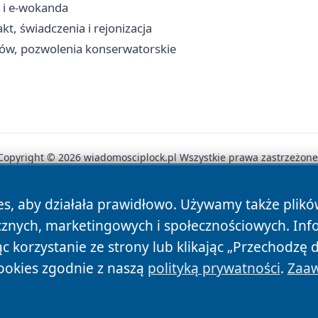
 i e-wokanda
t, świadczenia i rejonizacja
ków, pozwolenia konserwatorskie
Copyright © 2026 wiadomosciplock.pl Wszystkie prawa zastrzeżone
es, aby działała prawidłowo. Używamy także plik
News
Autorzy
Polityka Prywatności
Polityka Cookie
cznych, marketingowych i społecznościowych. Inf
 korzystanie ze strony lub klikając „Przechodzę 
ookies zgodnie z naszą
polityką prywatności
.
Zaaw