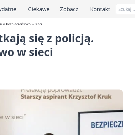
ydatne
Ciekawe
Zobacz
Kontakt
zi o bezpieczeństwo w sieci
ają się z policją.
wo w sieci