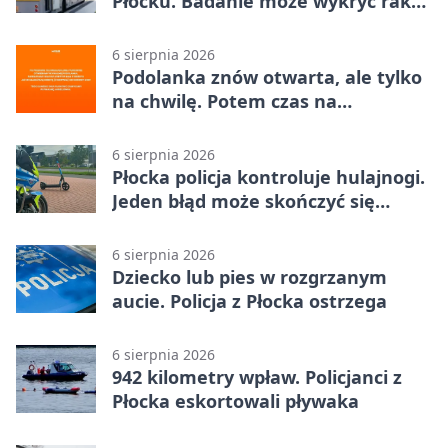
Płocku. Badanie może wykryć raka,
zanim pojawią się objawy
6 sierpnia 2026
Podolanka znów otwarta, ale tylko
na chwilę. Potem czas na
Jagiellonkę
6 sierpnia 2026
Płocka policja kontroluje hulajnogi.
Jeden błąd może skończyć się
tragedią
6 sierpnia 2026
Dziecko lub pies w rozgrzanym
aucie. Policja z Płocka ostrzega
6 sierpnia 2026
942 kilometry wpław. Policjanci z
Płocka eskortowali pływaka