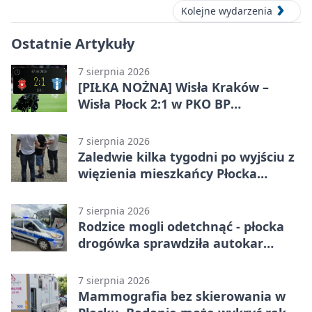
Kolejne wydarzenia
Ostatnie Artykuły
7 sierpnia 2026
[PIŁKA NOŻNA] Wisła Kraków –
Wisła Płock 2:1 w PKO BP
Ekstraklasie. Gospodarze
rozstrzygnęli mecz przed przerwą
7 sierpnia 2026
Zaledwie kilka tygodni po wyjściu z
więzienia mieszkańcy Płocka
zatrzymali włamywacza
7 sierpnia 2026
Rodzice mogli odetchnąć - płocka
drogówka sprawdziła autokar
dzieci
7 sierpnia 2026
Mammografia bez skierowania w