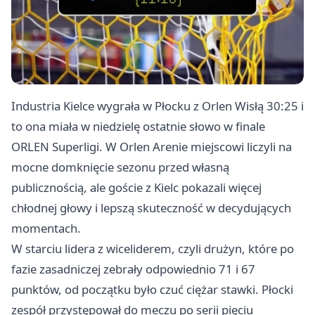
Industria
Kielce
wygrała w Płocku z Orlen Wisłą 30:25 i
to ona miała w niedzielę ostatnie słowo w finale
ORLEN Superligi. W Orlen Arenie miejscowi liczyli na
mocne domknięcie sezonu przed własną
publicznością, ale goście z Kielc pokazali więcej
chłodnej głowy i lepszą skuteczność w decydujących
momentach.
W starciu lidera z wiceliderem, czyli drużyn, które po
fazie zasadniczej zebrały odpowiednio 71 i 67
punktów, od początku było czuć ciężar stawki. Płocki
zespół przystępował do meczu po serii pięciu