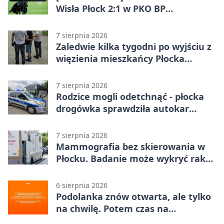
Wisła Płock 2:1 w PKO BP
Ekstraklasie. Gospodarze
rozstrzygnęli mecz przed przerwą
7 sierpnia 2026
Zaledwie kilka tygodni po wyjściu z
więzienia mieszkańcy Płocka
zatrzymali włamywacza
7 sierpnia 2026
Rodzice mogli odetchnąć - płocka
drogówka sprawdziła autokar
dzieci
7 sierpnia 2026
Mammografia bez skierowania w
Płocku. Badanie może wykryć raka,
zanim pojawią się objawy
6 sierpnia 2026
Podolanka znów otwarta, ale tylko
na chwilę. Potem czas na
Jagiellonkę