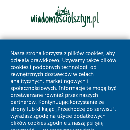
Nasza strona korzysta z plików cookies, aby
działała prawidłowo. Używamy także plików
cookies i podobnych technologii od
zewnętrznych dostawców w celach
Copyright © 2026 wiadomosciplock.pl Wszystkie prawa
analitycznych, marketingowych i
zastrzeżone.
społecznościowych. Informacje te mogą być
przetwarzane również przez naszych
partnerów. Kontynuując korzystanie ze
Polityka
Polityka
News
Autorzy
strony lub klikając „Przechodzę do serwisu",
Prywatności
Cookies
wyrażasz zgodę na użycie dodatkowych
plików cookies zgodnie z naszą
polityką
.
.