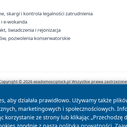
 skargi i kontrola legalności zatrudnienia
 i e-wokanda
t, świadczenia i rejonizacja
ków, pozwolenia konserwatorskie
Copyright © 2026 wiadomosciplock.pl Wszystkie prawa zastrzeżone
es, aby działała prawidłowo. Używamy także plik
News
Autorzy
Polityka Prywatności
Polityka Cookie
cznych, marketingowych i społecznościowych. Inf
 korzystanie ze strony lub klikając „Przechodzę 
ookies zgodnie z naszą
polityką prywatności
.
Zaaw