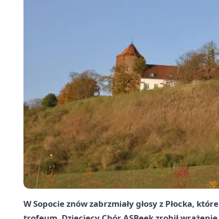
W Sopocie znów zabrzmiały głosy z Płocka, które
trofeum. Dziecięcy Chór ASBeek zrobił wrażenie