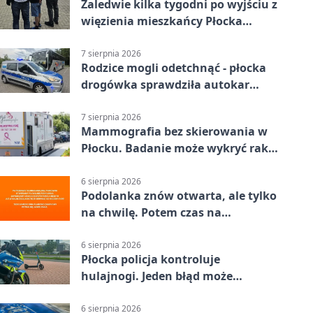
Zaledwie kilka tygodni po wyjściu z
więzienia mieszkańcy Płocka
zatrzymali włamywacza
7 sierpnia 2026
Rodzice mogli odetchnąć - płocka
drogówka sprawdziła autokar
dzieci
7 sierpnia 2026
Mammografia bez skierowania w
Płocku. Badanie może wykryć raka,
zanim pojawią się objawy
6 sierpnia 2026
Podolanka znów otwarta, ale tylko
na chwilę. Potem czas na
Jagiellonkę
6 sierpnia 2026
Płocka policja kontroluje
hulajnogi. Jeden błąd może
skończyć się tragedią
6 sierpnia 2026