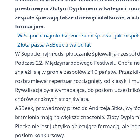
prestiżowym Złotym Dyplomem w kategorii muzyk
zespole śpiewają także dziewięciolatkowie, a ic
formacjom.
W Sopocie najmłodsi płocczanie śpiewali jak zespół
Złota passa ASBeek trwa od lat
W Sopocie najmłodsi płocczanie śpiewali jak zespół 
Podczas 22. Międzynarodowego Festiwalu Chóralne
znaleźli się w gronie zespołów z 10 państw. Przez ki
rozbrzmiewał repertuar rozciągnięty od klasyki i muzy
Rywalizacja była wymagająca, bo poziom uczestnikó
chórów z różnych stron świata.
ASBeek, prowadzony przez dr. Andrzeja Sitka, wyróżni
brzmienia mają największe znaczenie. Złoty Dyplom w
Płocka nie jest już tylko obiecującą formacją, ale j
poziom konkursowy.