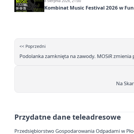
8 sierpnia 2026, 21:00
Kombinat Music Festival 2026 w Fun 
<< Poprzedni
Podolanka zamknięta na zawody. MOSiR zmienia p
Na Skar
Przydatne dane teleadresowe
Przedsiębiorstwo Gospodarowania Odpadami w Płoc