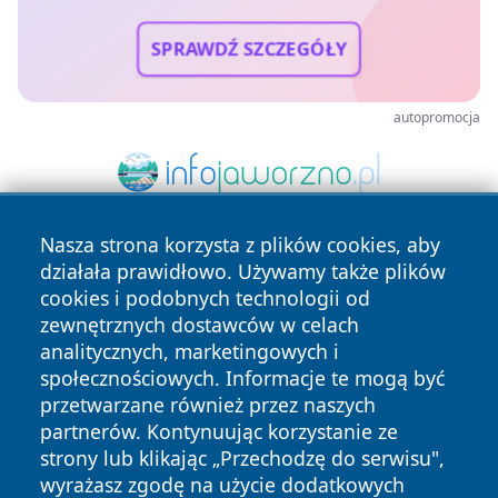
SPRAWDŹ SZCZEGÓŁY
autopromocja
Nasza strona korzysta z plików cookies, aby
działała prawidłowo. Używamy także plików
cookies i podobnych technologii od
zewnętrznych dostawców w celach
analitycznych, marketingowych i
społecznościowych. Informacje te mogą być
Copyright © 2026 wiadomosciplock.pl Wszystkie prawa
przetwarzane również przez naszych
zastrzeżone.
partnerów. Kontynuując korzystanie ze
strony lub klikając „Przechodzę do serwisu",
Polityka
Polityka
wyrażasz zgodę na użycie dodatkowych
News
Autorzy