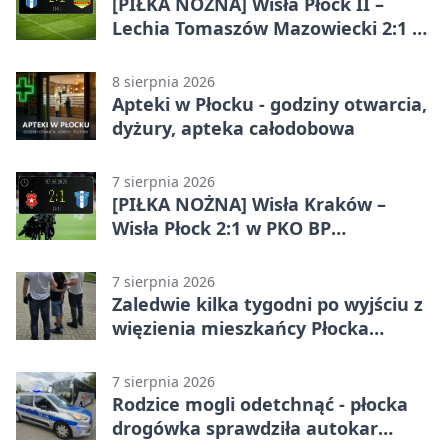
[PIŁKA NOŻNA] Wisła Płock II –
Lechia Tomaszów Mazowiecki 2:1 w
Betclic 3. Lidze Grupa 1 (Grupa I)
8 sierpnia 2026
Apteki w Płocku - godziny otwarcia,
dyżury, apteka całodobowa
7 sierpnia 2026
[PIŁKA NOŻNA] Wisła Kraków –
Wisła Płock 2:1 w PKO BP
Ekstraklasie. Gospodarze
rozstrzygnęli mecz przed przerwą
7 sierpnia 2026
Zaledwie kilka tygodni po wyjściu z
więzienia mieszkańcy Płocka
zatrzymali włamywacza
7 sierpnia 2026
Rodzice mogli odetchnąć - płocka
drogówka sprawdziła autokar