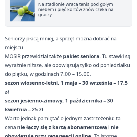
Na stadionie wraca tenis pod gołym
niebem i pięć kortów znów czeka na
graczy
Seniorzy płacą mniej, a sprzęt można dobrać na
miejscu
MOSiR przewidział także
pakiet seniora
. Tu stawki są
wyraźnie niższe, ale obowiązują tylko od poniedziałku
do piątku, w godzinach 7.00 – 15.00.
sezon wiosenno-letni, 1 maja – 30 września – 17,5
zł
sezon jesienno-zimowy, 1 października – 30
kwietnia – 25 zł
Warto jednak pamiętać o jednym zastrzeżeniu: ta
cena
nie łączy się z kartą abonamentową
i
nie
obowiązuje przy rezerwacji online
. To istotne