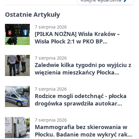
Ostatnie Artykuły
7 sierpnia 2026
[PIŁKA NOŻNA] Wisła Kraków –
Wisła Płock 2:1 w PKO BP
Ekstraklasie. Gospodarze
rozstrzygnęli mecz przed przerwą
7 sierpnia 2026
Zaledwie kilka tygodni po wyjściu z
więzienia mieszkańcy Płocka
zatrzymali włamywacza
7 sierpnia 2026
Rodzice mogli odetchnąć - płocka
drogówka sprawdziła autokar
dzieci
7 sierpnia 2026
Mammografia bez skierowania w
Płocku. Badanie może wykryć raka,