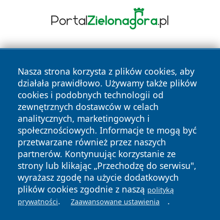
Nasza strona korzysta z plików cookies, aby
działała prawidłowo. Używamy także plików
cookies i podobnych technologii od
zewnętrznych dostawców w celach
Copyright © 2026 wiadomosciplock.pl Wszystkie prawa
analitycznych, marketingowych i
zastrzeżone.
społecznościowych. Informacje te mogą być
przetwarzane również przez naszych
partnerów. Kontynuując korzystanie ze
Polityka
Polityka
News
Autorzy
strony lub klikając „Przechodzę do serwisu",
Prywatności
Cookies
wyrażasz zgodę na użycie dodatkowych
plików cookies zgodnie z naszą
polityką
.
.
prywatności
Zaawansowane ustawienia