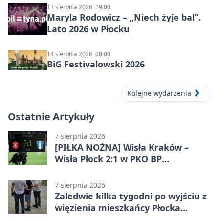
13 sierpnia 2026, 19:00
Maryla Rodowicz – „Niech żyje bal”.
Lato 2026 w Płocku
14 sierpnia 2026, 00:00
BiG Festivalowski 2026
Kolejne wydarzenia
Ostatnie Artykuły
7 sierpnia 2026
[PIŁKA NOŻNA] Wisła Kraków –
Wisła Płock 2:1 w PKO BP
Ekstraklasie. Gospodarze
rozstrzygnęli mecz przed przerwą
7 sierpnia 2026
Zaledwie kilka tygodni po wyjściu z
więzienia mieszkańcy Płocka