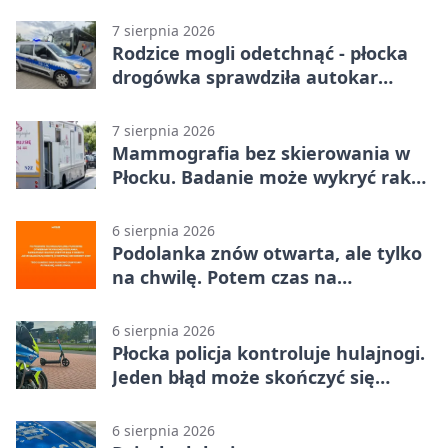
zatrzymali włamywacza
7 sierpnia 2026
Rodzice mogli odetchnąć - płocka
drogówka sprawdziła autokar
dzieci
7 sierpnia 2026
Mammografia bez skierowania w
Płocku. Badanie może wykryć raka,
zanim pojawią się objawy
6 sierpnia 2026
Podolanka znów otwarta, ale tylko
na chwilę. Potem czas na
Jagiellonkę
6 sierpnia 2026
Płocka policja kontroluje hulajnogi.
Jeden błąd może skończyć się
tragedią
6 sierpnia 2026