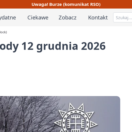
Uwaga! Burze (komunikat RSO)
ydatne
Ciekawe
Zobacz
Kontakt
łock)
ody 12 grudnia 2026