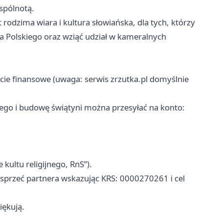
spólnotą.
 rodzima wiara i kultura słowiańska, dla tych, którzy
a Polskiego oraz wziąć udział w kameralnych
ie finansowe (uwaga: serwis zrzutka.pl domyślnie
go i budowę świątyni można przesyłać na konto:
kultu religijnego, RnS”).
przeć partnera wskazując KRS: 0000270261 i cel
iękują.