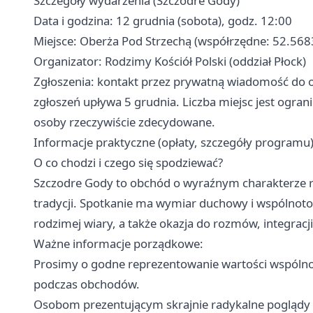
Szczegóły wydarzenia (Szczodre Gody)
Data i godzina: 12 grudnia (sobota), godz. 12:00
Miejsce: Oberża Pod Strzechą (współrzędne: 52.568
Organizator: Rodzimy Kościół Polski (oddział Płock)
Zgłoszenia: kontakt przez prywatną wiadomość do o
zgłoszeń upływa 5 grudnia. Liczba miejsc jest ogran
osoby rzeczywiście zdecydowane.
Informacje praktyczne (opłaty, szczegóły programu
O co chodzi i czego się spodziewać?
Szczodre Gody to obchód o wyraźnym charakterze re
tradycji. Spotkanie ma wymiar duchowy i wspólnoto
rodzimej wiary, a także okazja do rozmów, integracji
Ważne informacje porządkowe:
Prosimy o godne reprezentowanie wartości wspólnot
podczas obchodów.
Osobom prezentującym skrajnie radykalne poglądy po