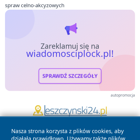
spraw celno-akcyzowych
Zareklamuj się na
wiadomosciplock.pl!
SPRAWDŹ SZCZEGÓŁY
autopromocja
Nasza strona korzysta z plików cookies, aby
działała prawidłowo. Używamy także plików