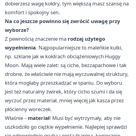
dobierzesz wagę kołdry, tym większą masz szansę na
komfort i spokojny sen.
Na co jeszcze powinno się zwrócić uwagę przy
wyborze?
Z pewnością znaczenie ma
rodzaj użytego
wypełnienia
. Najpopularniejsze to maleńkie kulki,
np. szklane jak w kołdrach obciążeniowych Huggy
Moon. Mają wiele zalet: są ciche, bezzapachowe i tak
drobne, że właściwie nie mają wyczuwalnej struktury,
która mogłaby przeszkadzać w spaniu. Do wyboru
jest też naturalny żwirek, który cicho szumi i da się
wyczuć przez materiał, mniej więcej jak kasza przez
płócienny woreczek.
Właśnie –
materiał
! Musi być wytrzymały, aby nie
uszkodziło go ciężkie wypełnienie. Najlepiej sprawdzi
się odpowiednio gruba i gęsta tkanina, koniecznie