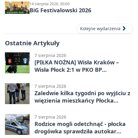
14 sierpnia 2026, 00:00
BiG Festivalowski 2026
Kolejne wydarzenia
Ostatnie Artykuły
7 sierpnia 2026
[PIŁKA NOŻNA] Wisła Kraków –
Wisła Płock 2:1 w PKO BP
Ekstraklasie. Gospodarze
rozstrzygnęli mecz przed przerwą
7 sierpnia 2026
Zaledwie kilka tygodni po wyjściu z
więzienia mieszkańcy Płocka
zatrzymali włamywacza
7 sierpnia 2026
Rodzice mogli odetchnąć - płocka
drogówka sprawdziła autokar