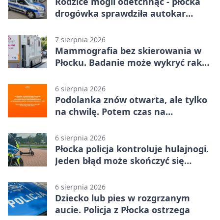
Rodzice mogli odetchnąć - płocka
drogówka sprawdziła autokar
dzieci
7 sierpnia 2026
Mammografia bez skierowania w
Płocku. Badanie może wykryć raka,
zanim pojawią się objawy
6 sierpnia 2026
Podolanka znów otwarta, ale tylko
na chwilę. Potem czas na
Jagiellonkę
6 sierpnia 2026
Płocka policja kontroluje hulajnogi.
Jeden błąd może skończyć się
tragedią
6 sierpnia 2026
Dziecko lub pies w rozgrzanym
aucie. Policja z Płocka ostrzega