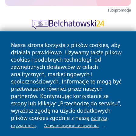
autopromocja
Nasza strona korzysta z plików cookies, aby
działała prawidłowo. Używamy także plików
cookies i podobnych technologii od
zewnętrznych dostawców w celach
analitycznych, marketingowych i
Copyright © 2026 wiadomosciplock.pl Wszystkie prawa
społecznościowych. Informacje te mogą być
zastrzeżone.
przetwarzane również przez naszych
partnerów. Kontynuując korzystanie ze
strony lub klikając „Przechodzę do serwisu",
Polityka
Polityka
News
Autorzy
wyrażasz zgodę na użycie dodatkowych
Prywatności
Cookies
plików cookies zgodnie z naszą
polityką
.
.
prywatności
Zaawansowane ustawienia