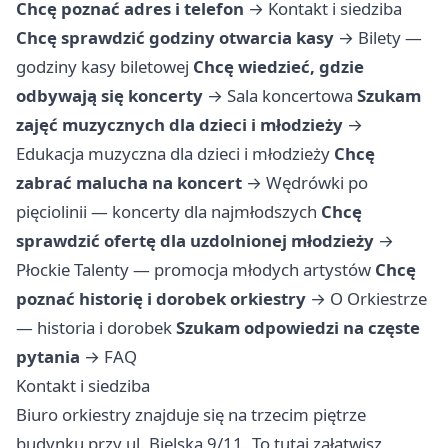
Chcę poznać adres i telefon
→
Kontakt i siedziba
Chcę sprawdzić godziny otwarcia kasy
→
Bilety —
godziny kasy biletowej
Chcę wiedzieć, gdzie
odbywają się koncerty
→
Sala koncertowa
Szukam
zajęć muzycznych dla dzieci i młodzieży
→
Edukacja muzyczna dla dzieci i młodzieży
Chcę
zabrać malucha na koncert
→
Wędrówki po
pięciolinii — koncerty dla najmłodszych
Chcę
sprawdzić ofertę dla uzdolnionej młodzieży
→
Płockie Talenty — promocja młodych artystów
Chcę
poznać historię i dorobek orkiestry
→
O Orkiestrze
— historia i dorobek
Szukam odpowiedzi na częste
pytania
→
FAQ
Kontakt i siedziba
Biuro orkiestry znajduje się na trzecim piętrze
budynku przy ul. Bielska 9/11. To tutaj załatwisz