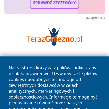
SPRAWDŹ SZCZEGÓŁY
autopromocja
Nasza strona korzysta z plików cookies, aby
działała prawidłowo. Używamy także plików
cookies i podobnych technologii od
zewnętrznych dostawców w celach
Copyright © 2026 wiadomosciplock.pl Wszystkie prawa
analitycznych, marketingowych i
zastrzeżone.
społecznościowych. Informacje te mogą być
przetwarzane również przez naszych
partnerów. Kontynuując korzystanie ze
Polityka
Polityka