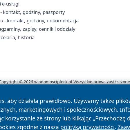
 e-usługi
 kontakt, godziny, paszporty
u - kontakt, godziny, dokumentacja
aminy, zapisy, cennik i oddziały
elaria, historia
Copyright © 2026 wiadomosciplock.pl Wszystkie prawa zastrzeżone
es, aby działała prawidłowo. Używamy także plik
News
Autorzy
Polityka Prywatności
Polityka Cookie
cznych, marketingowych i społecznościowych. Inf
 korzystanie ze strony lub klikając „Przechodzę 
ookies zgodnie z naszą
polityką prywatności
.
Zaaw