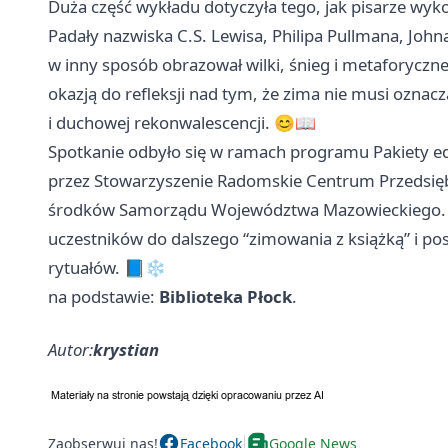
Duża część wykładu dotyczyła tego, jak pisarze wyko
Padały nazwiska C.S. Lewisa, Philipa Pullmana, Johna 
w inny sposób obrazował wilki, śnieg i metaforyczne
okazją do refleksji nad tym, że zima nie musi oznacz
i duchowej rekonwalescencji. 😊📖
Spotkanie odbyło się w ramach programu Pakiety e
przez Stowarzyszenie Radomskie Centrum Przedsiębi
środków Samorządu Województwa Mazowieckiego. Orga
uczestników do dalszego “zimowania z książką” i p
rytuałów. 📘❄️
na podstawie:
Biblioteka Płock
.
Autor:
krystian
Zaobserwuj nas!
Facebook
Google News