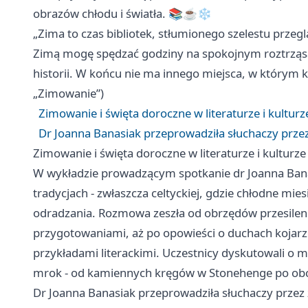
obrazów chłodu i światła. 📚☕❄️
„Zima to czas bibliotek, stłumionego szelestu przeg
Zimą mogę spędzać godziny na spokojnym roztrząsan
historii. W końcu nie ma innego miejsca, w którym 
„Zimowanie”)
Zimowanie i święta doroczne w literaturze i kulturz
Dr Joanna Banasiak przeprowadziła słuchaczy prze
Zimowanie i święta doroczne w literaturze i kulturze
W wykładzie prowadzącym spotkanie dr Joanna Bana
tradycjach - zwłaszcza celtyckiej, gdzie chłodne m
odradzania. Rozmowa zeszła od obrzędów przesileni
przygotowaniami, aż po opowieści o duchach kojarz
przykładami literackimi. Uczestnicy dyskutowali o mi
mrok - od kamiennych kręgów w Stonehenge po obc
Dr Joanna Banasiak przeprowadziła słuchaczy przez