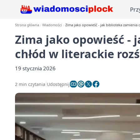
Prz
Strona główna
Wiadomości
Zima jako opowieść - jak biblioteka zamienia c
Zima jako opowieść - j
chłód w literackie roz
19 stycznia 2026
2 min czytania
Udostępnij