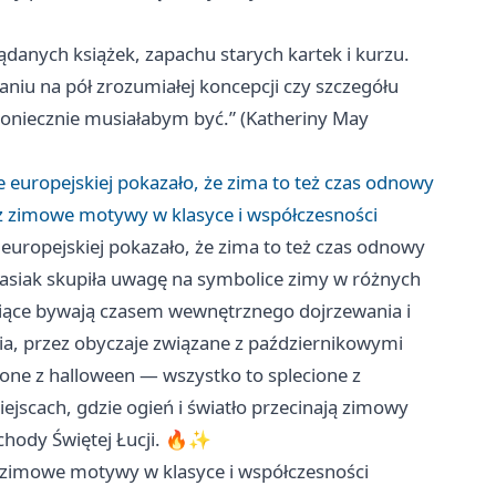
lądanych książek, zapachu starych kartek i kurzu.
iu na pół zrozumiałej koncepcji czy szczegółu
koniecznie musiałabym być.” (Katheriny May
e europejskiej pokazało, że zima to też czas odnowy
z zimowe motywy w klasyce i współczesności
 europejskiej pokazało, że zima to też czas odnowy
siak skupiła uwagę na symbolice zimy w różnych
iesiące bywają czasem wewnętrznego dojrzewania i
a, przez obyczaje związane z październikowymi
one z halloween — wszystko to splecione z
ejscach, gdzie ogień i światło przecinają zimowy
hody Świętej Łucji. 🔥✨
 zimowe motywy w klasyce i współczesności