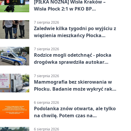
[PIŁKA NOŻNA] Wisła Kraków –
Wisła Płock 2:1 w PKO BP
Ekstraklasie. Gospodarze
rozstrzygnęli mecz przed przerwą
7 sierpnia 2026
Zaledwie kilka tygodni po wyjściu z
więzienia mieszkańcy Płocka
zatrzymali włamywacza
7 sierpnia 2026
Rodzice mogli odetchnąć - płocka
drogówka sprawdziła autokar
dzieci
7 sierpnia 2026
Mammografia bez skierowania w
Płocku. Badanie może wykryć raka,
zanim pojawią się objawy
6 sierpnia 2026
Podolanka znów otwarta, ale tylko
na chwilę. Potem czas na
Jagiellonkę
6 sierpnia 2026