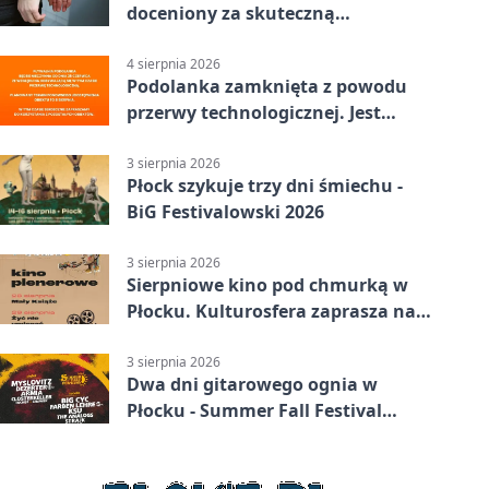
doceniony za skuteczną
interwencję
4 sierpnia 2026
Podolanka zamknięta z powodu
przerwy technologicznej. Jest
termin otwarcia
3 sierpnia 2026
Płock szykuje trzy dni śmiechu -
BiG Festivalowski 2026
3 sierpnia 2026
Sierpniowe kino pod chmurką w
Płocku. Kulturosfera zaprasza na
dwa seanse
3 sierpnia 2026
Dwa dni gitarowego ognia w
Płocku - Summer Fall Festival
wraca do amfiteatru