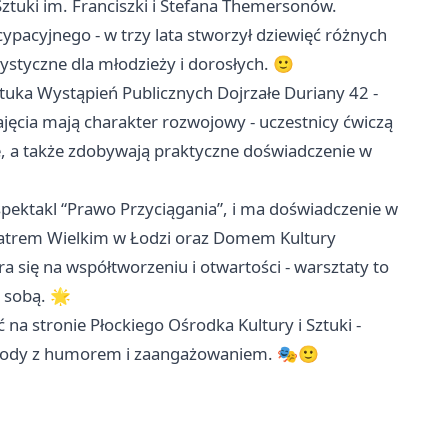
ztuki im. Franciszki i Stefana Themersonów.
cypacyjnego - w trzy lata stworzył dziewięć różnych
rtystyczne dla młodzieży i dorosłych. 🙂
tuka Wystąpień Publicznych Dojrzałe Duriany 42 -
ajęcia mają charakter rozwojowy - uczestnicy ćwiczą
e, a także zdobywają praktyczne doświadczenie w
 spektakl “Prawo Przyciągania”, i ma doświadczenie w
Teatrem Wielkim w Łodzi oraz Domem Kultury
a się na współtworzeniu i otwartości - warsztaty to
d sobą. 🌟
na stronie Płockiego Ośrodka Kultury i Sztuki -
przygody z humorem i zaangażowaniem. 🎭🙂