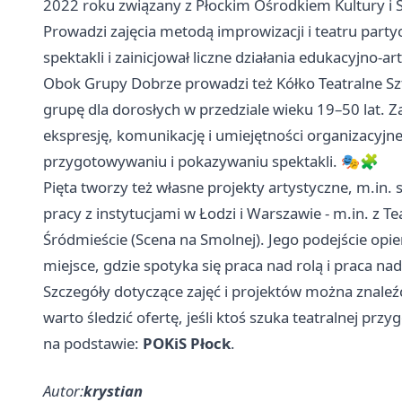
2022 roku związany z Płockim Ośrodkiem Kultury i S
Prowadzi zajęcia metodą improwizacji i teatru party
spektakli i zainicjował liczne działania edukacyjno-a
Obok Grupy Dobrze prowadzi też Kółko Teatralne Sz
grupę dla dorosłych w przedziale wieku 19–50 lat. Z
ekspresję, komunikację i umiejętności organizacyjn
przygotowywaniu i pokazywaniu spektakli. 🎭🧩
Pięta tworzy też własne projekty artystyczne, m.in.
pracy z instytucjami w
Łodzi
i
Warszawie
- m.in. z 
Śródmieście (Scena na Smolnej). Jego podejście opier
miejsce, gdzie spotyka się praca nad rolą i praca na
Szczegóły dotyczące zajęć i projektów można znaleźć 
warto śledzić ofertę, jeśli ktoś szuka teatralnej 
na podstawie:
POKiS Płock
.
Autor:
krystian