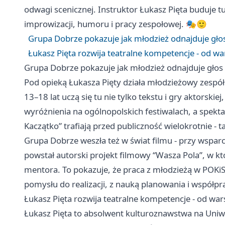
odwagi scenicznej. Instruktor Łukasz Pięta buduje tu
improwizacji, humoru i pracy zespołowej. 🎭🙂
Grupa Dobrze pokazuje jak młodzież odnajduje głos
Łukasz Pięta rozwija teatralne kompetencje - od wa
Grupa Dobrze pokazuje jak młodzież odnajduje głos 
Pod opieką Łukasza Pięty działa młodzieżowy zespół
13–18 lat uczą się tu nie tylko tekstu i gry aktorski
wyróżnienia na ogólnopolskich festiwalach, a spektak
Kaczątko” trafiają przed publiczność wielokrotnie - ta
Grupa Dobrze weszła też w świat filmu - przy wspa
powstał autorski projekt filmowy “Wasza Pola”, w kt
mentora. To pokazuje, że praca z młodzieżą w POKiS n
pomysłu do realizacji, z nauką planowania i współpra
Łukasz Pięta rozwija teatralne kompetencje - od war
Łukasz Pięta to absolwent kulturoznawstwa na Uniwe