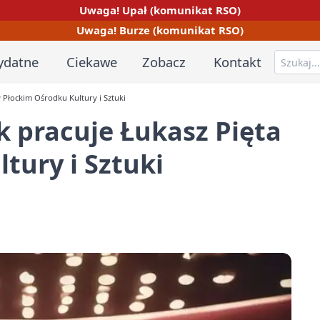
Uwaga! Upał (komunikat RSO)
Uwaga! Burze (komunikat RSO)
ydatne
Ciekawe
Zobacz
Kontakt
w Płockim Ośrodku Kultury i Sztuki
k pracuje Łukasz Pięta
tury i Sztuki