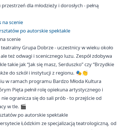
 przestrzeń dla młodzieży i dorosłych - pełną
 na scenie
rsztatów po autorskie spektakle
na scenie
 teatralny Grupa Dobrze - uczestnicy w wieku około
ej, ale też odwagi i scenicznego luzu. Zespół zdobywa
le takie jak “Jak się masz, Serduszko” czy “Brzydkie
kże do szkół i instytucji z regionu. 🎭👏
rciu w ramach programu Bardzo Młoda Kultura
órym Pięta pełnił rolę opiekuna artystycznego i
ie ogranicza się do sali prób - to przejście od
cy w tle. 🎬
sztatów po autorskie spektakle
rsytecie Łódzkim ze specjalizacją teatrologiczną, od