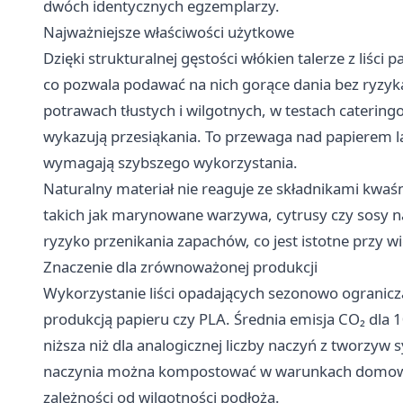
dwóch identycznych egzemplarzy.
Najważniejsze właściwości użytkowe
Dzięki strukturalnej gęstości włókien talerze z liś
co pozwala podawać na nich gorące dania bez ryzyk
potrawach tłustych i wilgotnych, w testach caterin
wykazują przesiąkania. To przewaga nad papierem l
wymagają szybszego wykorzystania.
Naturalny materiał nie reaguje ze składnikami kwa
takich jak marynowane warzywa, cytrusy czy sosy n
ryzyko przenikania zapachów, co jest istotne przy 
Znaczenie dla zrównoważonej produkcji
Wykorzystanie liści opadających sezonowo ogranicz
produkcją papieru czy PLA. Średnia emisja CO₂ dla 1
niższa niż dla analogicznej liczby naczyń z tworzyw 
naczynia można kompostować w warunkach domowych
zależności od wilgotności podłoża.