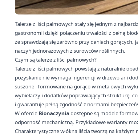
Talerze z liści palmowych stały się jednym z najba
gastronomii dzięki połączeniu trwałości z pełną bi
że sprawdzają się zarówno przy daniach gorących, jak
naczyń jednorazowych z surowców roślinnych.
Czym są talerze z liści palmowych?
Talerze z liści palmowych powstają z naturalnie opad
pozyskanie nie wymaga ingerencji w drzewo ani dod
suszone i formowane na gorąco w metalowych wykroj
wybielaczy i dodatków poprawiających strukturę, co
i gwarantuje pełną zgodność z normami bezpieczeń
W ofercie
Bionaczynia
dostępne są modele formowan
odporność mechaniczną. Przykładowe warianty mo
Charakterystyczne włókna liścia tworzą na każdym n