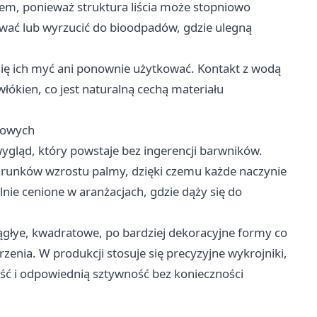
sem, ponieważ struktura liścia może stopniowo
ać lub wyrzucić do bioodpadów, gdzie ulegną
ię ich myć ani ponownie użytkować. Kontakt z wodą
ókien, co jest naturalną cechą materiału
lmowych
ygląd, który powstaje bez ingerencji barwników.
warunków wzrostu palmy, dzięki czemu każde naczynie
ólnie cenione w aranżacjach, gdzie dąży się do
ągłye, kwadratowe, po bardziej dekoracyjne formy co
nia. W produkcji stosuje się precyzyjne wykrojniki,
ść i odpowiednią sztywność bez konieczności