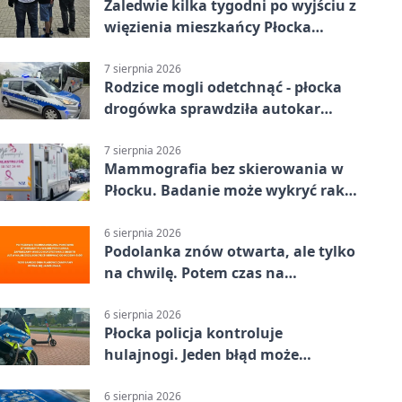
Zaledwie kilka tygodni po wyjściu z
więzienia mieszkańcy Płocka
zatrzymali włamywacza
7 sierpnia 2026
Rodzice mogli odetchnąć - płocka
drogówka sprawdziła autokar
dzieci
7 sierpnia 2026
Mammografia bez skierowania w
Płocku. Badanie może wykryć raka,
zanim pojawią się objawy
6 sierpnia 2026
Podolanka znów otwarta, ale tylko
na chwilę. Potem czas na
Jagiellonkę
6 sierpnia 2026
Płocka policja kontroluje
hulajnogi. Jeden błąd może
skończyć się tragedią
6 sierpnia 2026