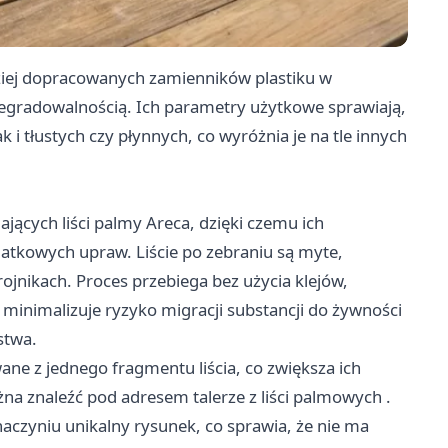
rdziej dopracowanych zamienników plastiku w
odegradowalnością. Ich parametry użytkowe sprawiają,
 i tłustych czy płynnych, co wyróżnia je na tle innych
ających liści palmy Areca, dzięki czemu ich
atkowych upraw. Liście po zebraniu są myte,
nikach. Proces przebiega bez użycia klejów,
 minimalizuje ryzyko migracji substancji do żywności
stwa.
e z jednego fragmentu liścia, co zwiększa ich
żna znaleźć pod adresem
talerze z liści palmowych
.
aczyniu unikalny rysunek, co sprawia, że nie ma