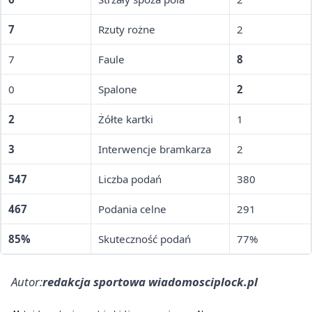
7
Rzuty rożne
2
7
Faule
8
0
Spalone
2
2
Żółte kartki
1
3
Interwencje bramkarza
2
547
Liczba podań
380
467
Podania celne
291
85%
Skuteczność podań
77%
Autor:
redakcja sportowa wiadomosciplock.pl