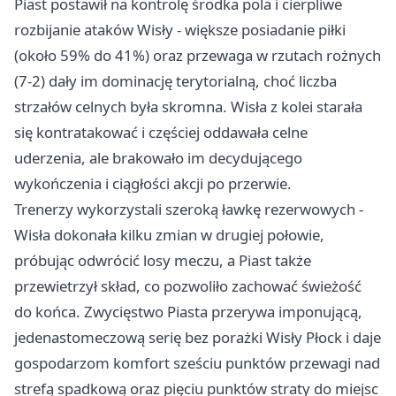
Piast postawił na kontrolę środka pola i cierpliwe
rozbijanie ataków Wisły - większe posiadanie piłki
(około 59% do 41%) oraz przewaga w rzutach rożnych
(7-2) dały im dominację terytorialną, choć liczba
strzałów celnych była skromna. Wisła z kolei starała
się kontratakować i częściej oddawała celne
uderzenia, ale brakowało im decydującego
wykończenia i ciągłości akcji po przerwie.
Trenerzy wykorzystali szeroką ławkę rezerwowych -
Wisła dokonała kilku zmian w drugiej połowie,
próbując odwrócić losy meczu, a Piast także
przewietrzył skład, co pozwoliło zachować świeżość
do końca. Zwycięstwo Piasta przerywa imponującą,
jedenastomeczową serię bez porażki Wisły Płock i daje
gospodarzom komfort sześciu punktów przewagi nad
strefą spadkową oraz pięciu punktów straty do miejsc