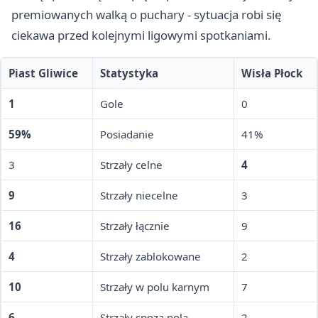
premiowanych walką o puchary - sytuacja robi się
ciekawa przed kolejnymi ligowymi spotkaniami.
Piast Gliwice
Statystyka
Wisła Płock
1
Gole
0
59%
Posiadanie
41%
3
Strzały celne
4
9
Strzały niecelne
3
16
Strzały łącznie
9
4
Strzały zablokowane
2
10
Strzały w polu karnym
7
6
Strzały spoza pola
2