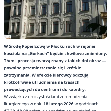
W Środę Popielcową w Płocku ruch w rejonie
kościoła na „Górkach” będzie chwilowo zmieniony.
Tłum i procesja tworzą znany z takich dni obraz —
powolne przemieszczanie się i krótkie
zatrzymania. W efekcie kierowcy odczują
krótkotrwałe utrudnienia na trasach
prowadzących do centrum i do katedry.
W związku z uroczystościami zgromadzenia
liturgicznego w dniu
18 lutego 2026
w godzinach
17.30–18.00
należy się spodziewać utrudnień na