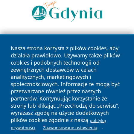
Nasza strona korzysta z plików cookies, aby
działała prawidłowo. Używamy także plików
cookies i podobnych technologii od
zewnętrznych dostawców w celach
Copyright © 2026 wiadomosciplock.pl Wszystkie prawa
analitycznych, marketingowych i
zastrzeżone.
społecznościowych. Informacje te mogą być
przetwarzane również przez naszych
partnerów. Kontynuując korzystanie ze
Polityka
Polityka
News
Autorzy
strony lub klikając „Przechodzę do serwisu",
Prywatności
Cookies
wyrażasz zgodę na użycie dodatkowych
plików cookies zgodnie z naszą
polityką
.
.
prywatności
Zaawansowane ustawienia