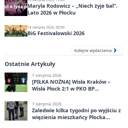
Maryla Rodowicz – „Niech żyje bal”.
Lato 2026 w Płocku
14 sierpnia 2026, 00:00
BiG Festivalowski 2026
Kolejne wydarzenia
Ostatnie Artykuły
7 sierpnia 2026
[PIŁKA NOŻNA] Wisła Kraków –
Wisła Płock 2:1 w PKO BP
Ekstraklasie. Gospodarze
rozstrzygnęli mecz przed przerwą
7 sierpnia 2026
Zaledwie kilka tygodni po wyjściu z
więzienia mieszkańcy Płocka
zatrzymali włamywacza