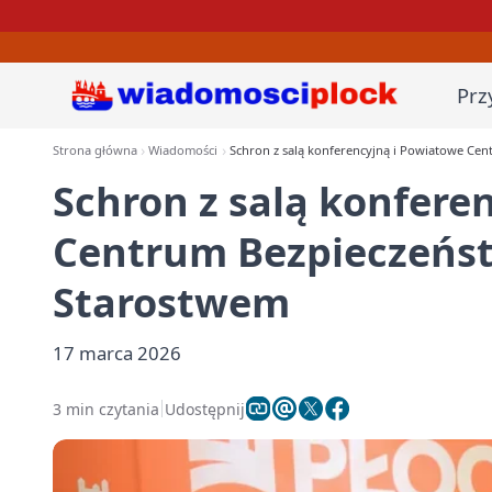
Prz
Strona główna
Wiadomości
Schron z salą konferencyjną i Powiatowe Ce
Schron z salą konfere
Centrum Bezpieczeńst
Starostwem
17 marca 2026
3 min czytania
Udostępnij