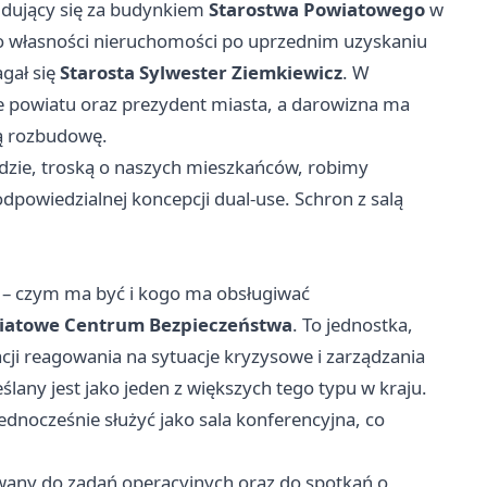
jdujący się za budynkiem
Starostwa Powiatowego
w
wo własności nieruchomości po uprzednim uzyskaniu
gał się
Starosta Sylwester Ziemkiewicz
. W
ele powiatu oraz prezydent miasta, a darowizna ma
ą rozbudowę.
 idzie, troską o naszych mieszkańców, robimy
dpowiedzialnej koncepcji dual-use. Schron z salą
– czym ma być i kogo ma obsługiwać
iatowe Centrum Bezpieczeństwa
. To jednostka,
cji reagowania na sytuacje kryzysowe i zarządzania
lany jest jako jeden z większych tego typu w kraju.
ednocześnie służyć jako sala konferencyjna, co
owany do zadań operacyjnych oraz do spotkań o