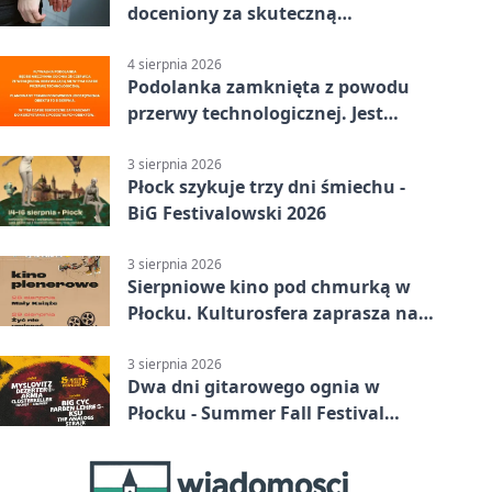
doceniony za skuteczną
interwencję
4 sierpnia 2026
Podolanka zamknięta z powodu
przerwy technologicznej. Jest
termin otwarcia
3 sierpnia 2026
Płock szykuje trzy dni śmiechu -
BiG Festivalowski 2026
3 sierpnia 2026
Sierpniowe kino pod chmurką w
Płocku. Kulturosfera zaprasza na
dwa seanse
3 sierpnia 2026
Dwa dni gitarowego ognia w
Płocku - Summer Fall Festival
wraca do amfiteatru