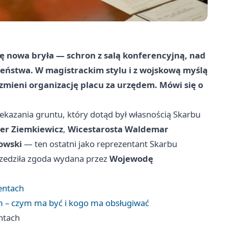
ę nowa bryła — schron z salą konferencyjną, nad
ństwa. W magistrackim stylu i z wojskową myślą
 zmieni organizację placu za urzędem. Mówi się o
kazania gruntu, który dotąd był własnością Skarbu
ter Ziemkiewicz
,
Wicestarosta Waldemar
owski
— ten ostatni jako reprezentant Skarbu
rzedziła zgoda wydana przez
Wojewodę
entach
 – czym ma być i kogo ma obsługiwać
ntach