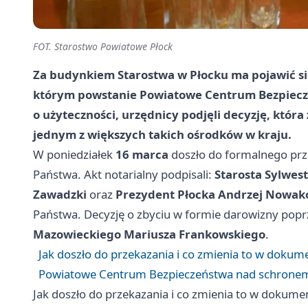
FOT. Starostwo Powiatowe Płock
Za budynkiem Starostwa w Płocku ma pojawić si
którym powstanie Powiatowe Centrum Bezpiecze
o użyteczności, urzędnicy podjęli decyzję, która
jednym z większych takich ośrodków w kraju.
W poniedziałek
16 marca
doszło do formalnego prze
Państwa. Akt notarialny podpisali:
Starosta Sylwes
Zawadzki
oraz
Prezydent Płocka Andrzej Nowak
Państwa. Decyzję o zbyciu w formie darowizny pop
Mazowieckiego Mariusza Frankowskiego
.
Jak doszło do przekazania i co zmienia to w dokum
Powiatowe Centrum Bezpieczeństwa nad schronem
Jak doszło do przekazania i co zmienia to w dokume