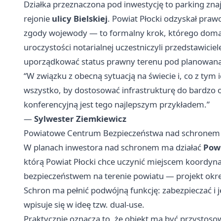
Działka przeznaczona pod inwestycję to parking zna
rejonie
ulicy Bielskiej
. Powiat Płocki odzyskał pra
zgody wojewody — to formalny krok, którego doma
uroczystości notarialnej uczestniczyli przedstawici
uporządkować status prawny terenu pod planowan
“W związku z obecną sytuacją na świecie i, co z tym
wszystko, by dostosować infrastrukturę do bardzo o
konferencyjną jest tego najlepszym przykładem.”
—
Sylwester Ziemkiewicz
Powiatowe Centrum Bezpieczeństwa nad schronem 
W planach inwestora nad schronem ma działać
Pow
którą Powiat Płocki chce uczynić miejscem koordyna
bezpieczeństwem na terenie powiatu — projekt okreś
Schron ma pełnić podwójną funkcję: zabezpieczać i j
wpisuje się w ideę tzw. dual‑use.
Praktycznie oznacza to, że obiekt ma być przystos