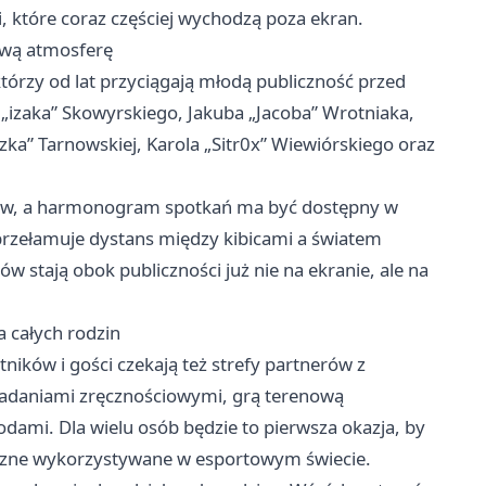
i, które coraz częściej wychodzą poza ekran.
ową atmosferę
 którzy od lat przyciągają młodą publiczność przed
„izaka” Skowyrskiego, Jakuba „Jacoba” Wrotniaka,
zka” Tarnowskiej, Karola „Sitr0x” Wiewiórskiego oraz
afów, a harmonogram spotkań ma być dostępny w
przełamuje dystans między kibicami a światem
w stają obok publiczności już nie na ekranie, ale na
a całych rodzin
ników i gości czekają też strefy partnerów z
adaniami zręcznościowymi, grą terenową
dami. Dla wielu osób będzie to pierwsza okazja, by
giczne wykorzystywane w esportowym świecie.