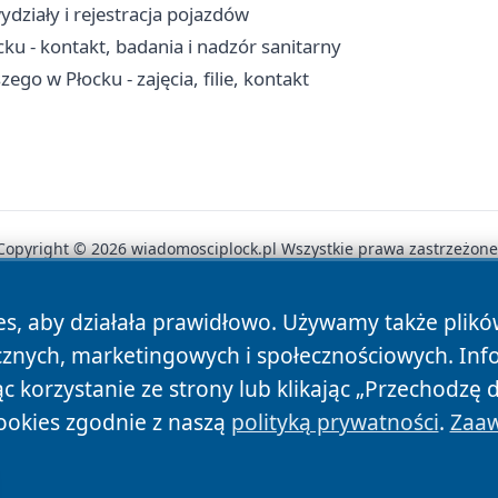
działy i rejestracja pojazdów
ku - kontakt, badania i nadzór sanitarny
go w Płocku - zajęcia, filie, kontakt
Copyright © 2026 wiadomosciplock.pl Wszystkie prawa zastrzeżone
es, aby działała prawidłowo. Używamy także plik
News
Autorzy
Polityka Prywatności
Polityka Cookie
cznych, marketingowych i społecznościowych. Inf
 korzystanie ze strony lub klikając „Przechodzę 
ookies zgodnie z naszą
polityką prywatności
.
Zaaw