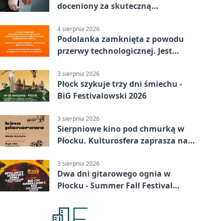
doceniony za skuteczną
interwencję
4 sierpnia 2026
Podolanka zamknięta z powodu
przerwy technologicznej. Jest
termin otwarcia
3 sierpnia 2026
Płock szykuje trzy dni śmiechu -
BiG Festivalowski 2026
3 sierpnia 2026
Sierpniowe kino pod chmurką w
Płocku. Kulturosfera zaprasza na
dwa seanse
3 sierpnia 2026
Dwa dni gitarowego ognia w
Płocku - Summer Fall Festival
wraca do amfiteatru