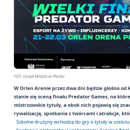
FOT. Urząd Miasta w Płocku
W Orlen Arenie przez dwa dni będzie głośno od 
stanie się sceną finału Predator Games, na której
mistrzowskie tytuły, a obok nich pojawią się zn
rywalizację, spotkania z twórcami i atrakcje, kt
Szkolne drużyny wchodzą do gry o tytuły w sześciu