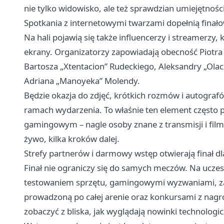
nie tylko widowisko, ale też sprawdzian umiejętnośc
Spotkania z internetowymi twarzami dopełnią finał
Na hali pojawią się także influencerzy i streamerzy,
ekrany. Organizatorzy zapowiadają obecność Piotra 
Bartosza „Xtentacion” Rudeckiego, Aleksandry „Olac
Adriana „Manoyeka” Molendy.
Będzie okazja do zdjęć, krótkich rozmów i autogr
ramach wydarzenia. To właśnie ten element często 
gamingowym – nagle osoby znane z transmisji i filmó
żywo, kilka kroków dalej.
Strefy partnerów i darmowy wstęp otwierają finał dl
Finał nie ograniczy się do samych meczów. Na uczest
testowaniem sprzętu, gamingowymi wyzwaniami, z
prowadzoną po całej arenie oraz konkursami z nagro
zobaczyć z bliska, jak wyglądają nowinki technolo