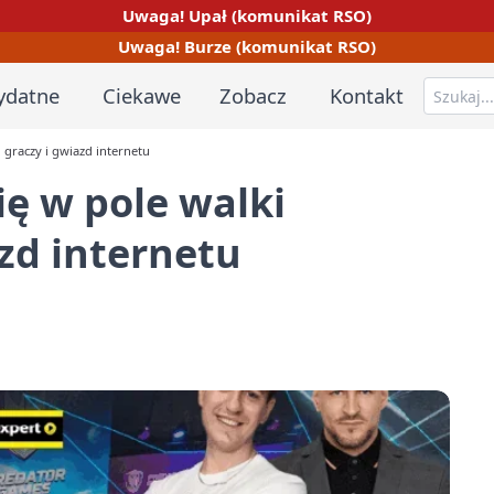
Uwaga! Upał (komunikat RSO)
Uwaga! Burze (komunikat RSO)
ydatne
Ciekawe
Zobacz
Kontakt
 graczy i gwiazd internetu
ię w pole walki
zd internetu