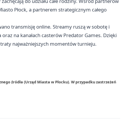
y zachęcają do udziału całe rodziny. Wśród partnerów
iasto Płock, a partnerem strategicznym całego
wano transmisję online. Streamy ruszą w sobotę i
 oraz na kanałach casterów Predator Games. Dzięki
utraty najważniejszych momentów turnieju.
znego źródła (Urząd Miasta w Płocku). W przypadku zastrzeżeń