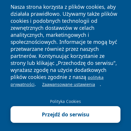
Nasza strona korzysta z plików cookies, aby
działała prawidłowo. Używamy także plików
cookies i podobnych technologii od
zewnętrznych dostawców w celach
Copyright © 2026 wiadomosciplock.pl Wszystkie prawa
analitycznych, marketingowych i
zastrzeżone.
społecznościowych. Informacje te mogą być
przetwarzane również przez naszych
partnerów. Kontynuując korzystanie ze
Polityka
Polityka
News
Autorzy
strony lub klikając „Przechodzę do serwisu",
Prywatności
Cookies
wyrażasz zgodę na użycie dodatkowych
plików cookies zgodnie z naszą
polityką
.
.
prywatności
Zaawansowane ustawienia
Polityka Cookies
Przejdź do serwisu