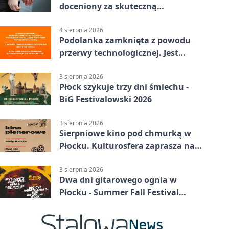
doceniony za skuteczną
interwencję
4 sierpnia 2026
Podolanka zamknięta z powodu
przerwy technologicznej. Jest
termin otwarcia
3 sierpnia 2026
Płock szykuje trzy dni śmiechu -
BiG Festivalowski 2026
3 sierpnia 2026
Sierpniowe kino pod chmurką w
Płocku. Kulturosfera zaprasza na
dwa seanse
3 sierpnia 2026
Dwa dni gitarowego ognia w
Płocku - Summer Fall Festival
wraca do amfiteatru