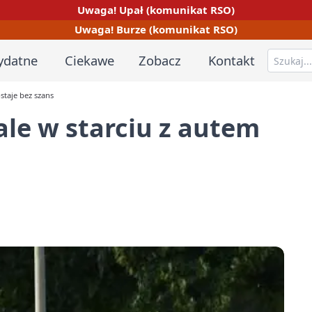
Uwaga! Upał (komunikat RSO)
Uwaga! Burze (komunikat RSO)
ydatne
Ciekawe
Zobacz
Kontakt
staje bez szans
ale w starciu z autem