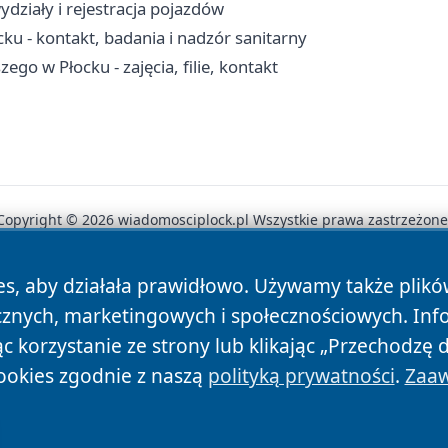
działy i rejestracja pojazdów
ku - kontakt, badania i nadzór sanitarny
go w Płocku - zajęcia, filie, kontakt
Copyright © 2026 wiadomosciplock.pl Wszystkie prawa zastrzeżone
es, aby działała prawidłowo. Używamy także plik
News
Autorzy
Polityka Prywatności
Polityka Cookie
cznych, marketingowych i społecznościowych. Inf
 korzystanie ze strony lub klikając „Przechodzę 
ookies zgodnie z naszą
polityką prywatności
.
Zaaw