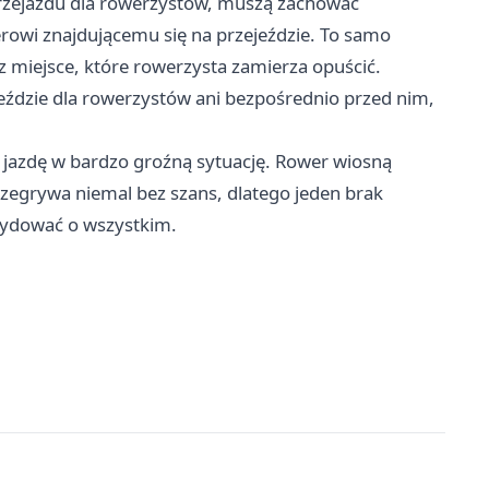
 przejazdu dla rowerzystów, muszą zachować
rowi znajdującemu się na przejeździe. To samo
z miejsce, które rowerzysta zamierza opuścić.
eździe dla rowerzystów ani bezpośrednio przed nim,
ą jazdę w bardzo groźną sytuację. Rower wiosną
rzegrywa niemal bez szans, dlatego jeden brak
cydować o wszystkim.