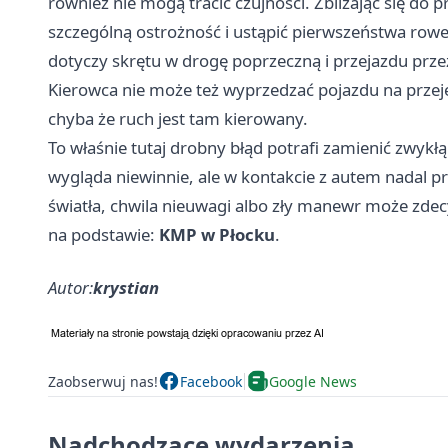
również nie mogą tracić czujności. Zbliżając się do
szczególną ostrożność i ustąpić pierwszeństwa rowe
dotyczy skrętu w drogę poprzeczną i przejazdu prze
Kierowca nie może też wyprzedzać pojazdu na przej
chyba że ruch jest tam kierowany.
To właśnie tutaj drobny błąd potrafi zamienić zwykł
wygląda niewinnie, ale w kontakcie z autem nadal p
światła, chwila nieuwagi albo zły manewr może zde
na podstawie:
KMP w Płocku
.
Autor:
krystian
Zaobserwuj nas!
Facebook
Google News
Nadchodzące wydarzenia