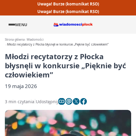
Uwaga! Burze (komunikat RSO)
Uwaga! Burze (komunikat RSO)
MENU
Strona główna
Wiadomości
Młodzi recytatorzy z Płocka błysnęli w konkursie „Pięknie być człowiekiem”
Młodzi recytatorzy z Płocka
błysnęli w konkursie „Pięknie być
człowiekiem”
19 maja 2026
3 min czytania
Udostępnij