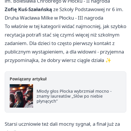
im. Bolesława Chrobrego w Płocku - II nagroda
Zofię Kuś-Szałańską
ze Szkoły Podstawowej nr 6 im.
Druha Wacława Milke w Płocku - III nagroda
To właśnie w tej kategorii widać najmocniej, jak szybko
recytacja potrafi stać się czymś więcej niż szkolnym
zadaniem. Dla dzieci to często pierwszy kontakt z
publicznym wystąpieniem, a dla widowni - przyjemna
przypominajka, że dobry wiersz ciągle działa ✨
Powiązany artykuł
Młody głos Płocka wybrzmiał mocno -
znamy laureatów „Słów po niebie
płynących”
Starsi uczniowie też dali mocny sygnał, a finał już za