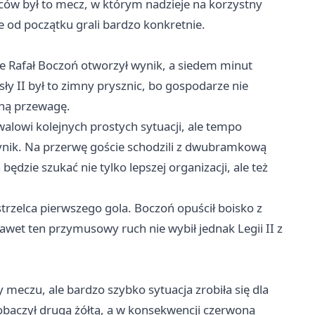
iców był to mecz, w którym nadzieje na korzystny
 od początku grali bardzo konkretnie.
ie Rafał Boczoń otworzył wynik, a siedem minut
ły II był to zimny prysznic, bo gospodarze nie
źną przewagę.
alowi kolejnych prostych sytuacji, ale tempo
wynik. Na przerwę goście schodzili z dwubramkową
 będzie szukać nie tylko lepszej organizacji, ale też
trzelca pierwszego gola. Boczoń opuścił boisko z
Nawet ten przymusowy ruch nie wybił jednak Legii II z
 meczu, ale bardzo szybko sytuacja zrobiła się dla
zobaczył drugą żółtą, a w konsekwencji czerwoną