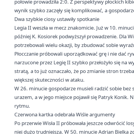
połowie prowadziła 2:0. Z perspektywy płockich kib
wynik szybko zaczęły się komplikować, a gospodarze
Dwa szybkie ciosy ustawiły spotkanie
Legia II weszła w mecz znakomicie. Już w 10. minuc
później K. Kosiorek podwyższył prowadzenie. Dla Wis
potrzebowali wielu okazji, by zbudować sobie wyra
Płocczanie próbowali uporządkować grę i nie dać ryw
narzucone przez Legię II szybko przełożyło się na 
stratą, a to już oznaczało, że po zmianie stron trzeba
większej skuteczności w ataku.
W 26. minucie gospodarze musieli radzić sobie bez s
urazem, a w jego miejsce pojawił się Patryk Konik. 
rytmu.
Czerwona kartka odebrała Wiśle argumenty
Po przerwie Wisła II próbowała jeszcze odwrócić losy
niej dużo trudniejsza. W 50. minucie Adrian Bielka 