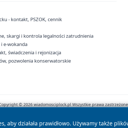
ku - kontakt, PSZOK, cennik
 skargi i kontrola legalności zatrudnienia
 i e-wokanda
t, świadczenia i rejonizacja
ków, pozwolenia konserwatorskie
Copyright © 2026 wiadomosciplock.pl Wszystkie prawa zastrzeżone
es, aby działała prawidłowo. Używamy także plik
News
Autorzy
Polityka Prywatności
Polityka Cookie