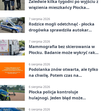
Zaledwie kilka tygodni po wyjściu z
więzienia mieszkańcy Płocka
zatrzymali włamywacza
7 sierpnia 2026
Rodzice mogli odetchnąć - płocka
drogówka sprawdziła autokar
dzieci
7 sierpnia 2026
Mammografia bez skierowania w
Płocku. Badanie może wykryć raka,
zanim pojawią się objawy
6 sierpnia 2026
Podolanka znów otwarta, ale tylko
na chwilę. Potem czas na
Jagiellonkę
6 sierpnia 2026
Płocka policja kontroluje
hulajnogi. Jeden błąd może
skończyć się tragedią
6 sierpnia 2026