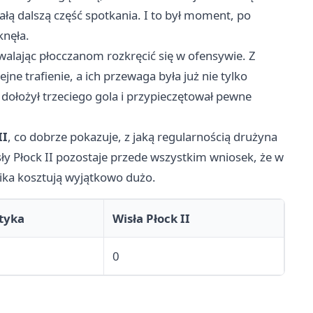
całą dalszą część spotkania. I to był moment, po
knęła.
walając płocczanom rozkręcić się w ofensywie. Z
ne trafienie, a ich przewaga była już nie tylko
dołożył trzeciego gola i przypieczętował pewne
II
, co dobrze pokazuje, z jaką regularnością drużyna
sły Płock II pozostaje przede wszystkim wniosek, że w
nika kosztują wyjątkowo dużo.
tyka
Wisła Płock II
0