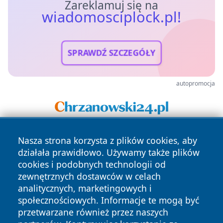
Zareklamuj się na
wiadomosciplock.pl!
SPRAWDŹ SZCZEGÓŁY
autopromocja
Nasza strona korzysta z plików cookies, aby
działała prawidłowo. Używamy także plików
cookies i podobnych technologii od
zewnętrznych dostawców w celach
analitycznych, marketingowych i
Copyright © 2026 wiadomosciplock.pl Wszystkie prawa
społecznościowych. Informacje te mogą być
zastrzeżone.
przetwarzane również przez naszych