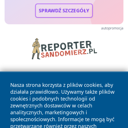
SPRAWDŹ SZCZEGÓŁY
autopromocja
Nasza strona korzysta z plików cookies, aby
działała prawidłowo. Używamy także plików
cookies i podobnych technologii od
zewnętrznych dostawców w celach
Copyright © 2026 wiadomosciplock.pl Wszystkie prawa
analitycznych, marketingowych i
zastrzeżone.
społecznościowych. Informacje te mogą być
przetwarzane również przez naszych