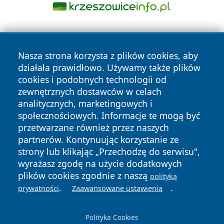
Nasza strona korzysta z plików cookies, aby
działała prawidłowo. Używamy także plików
cookies i podobnych technologii od
zewnętrznych dostawców w celach
Copyright © 2026 wiadomosciplock.pl Wszystkie prawa
analitycznych, marketingowych i
zastrzeżone.
społecznościowych. Informacje te mogą być
przetwarzane również przez naszych
partnerów. Kontynuując korzystanie ze
Polityka
Polityka
News
Autorzy
strony lub klikając „Przechodzę do serwisu",
Prywatności
Cookies
wyrażasz zgodę na użycie dodatkowych
plików cookies zgodnie z naszą
polityką
.
.
prywatności
Zaawansowane ustawienia
Polityka Cookies