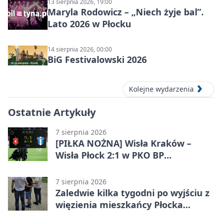
13 sierpnia 2026, 19:00
Maryla Rodowicz – „Niech żyje bal”.
Lato 2026 w Płocku
14 sierpnia 2026, 00:00
BiG Festivalowski 2026
Kolejne wydarzenia
Ostatnie Artykuły
7 sierpnia 2026
[PIŁKA NOŻNA] Wisła Kraków –
Wisła Płock 2:1 w PKO BP
Ekstraklasie. Gospodarze
rozstrzygnęli mecz przed przerwą
7 sierpnia 2026
Zaledwie kilka tygodni po wyjściu z
więzienia mieszkańcy Płocka
zatrzymali włamywacza