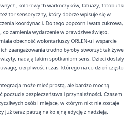
tywnych, kolorowych warkoczyków, tatuaży, fotobudki
eż tor sensoryczny, który dobrze wpisuje się w
czenia koordynacji. Do tego popcorn i wata cukrowa,
oś, co zamienia wydarzenie w prawdziwe święto.
zmiała obecność wolontariuszy ORLEN-u i wsparcie
z ich zaangażowania trudno byłoby stworzyć tak żywe
ekwizyty, nadają takim spotkaniom sens. Dzieci dostały
uwagę, cierpliwość i czas, którego na co dzień często
integracja może mieć prostą, ale bardzo mocną
ać poczucie bezpieczeństwa i przynależności. Czasem
czliwych osób i miejsce, w którym nikt nie zostaje
 już teraz patrzą na kolejną edycję z nadzieją.