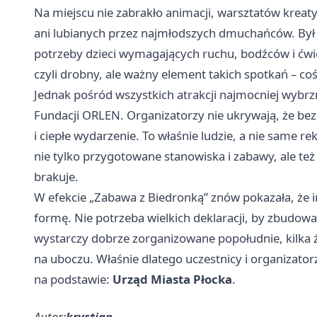
Na miejscu nie zabrakło animacji, warsztatów krea
ani lubianych przez najmłodszych dmuchańców. Był t
potrzeby dzieci wymagających ruchu, bodźców i ćwi
czyli drobny, ale ważny element takich spotkań – c
Jednak pośród wszystkich atrakcji najmocniej wybr
Fundacji ORLEN. Organizatorzy nie ukrywają, że be
i ciepłe wydarzenie. To właśnie ludzie, a nie same r
nie tylko przygotowane stanowiska i zabawy, ale też 
brakuje.
W efekcie „Zabawa z Biedronką” znów pokazała, że 
formę. Nie potrzeba wielkich deklaracji, by zbudow
wystarczy dobrze zorganizowane popołudnie, kilka ży
na uboczu. Właśnie dlatego uczestnicy i organizatorzy
na podstawie:
Urząd Miasta Płocka
.
Autor:
krystian