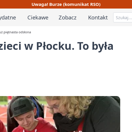
Uwaga! Burze (komunikat RSO)
ydatne
Ciekawe
Zobacz
Kontakt
już piętnasta odsłona
ieci w Płocku. To była