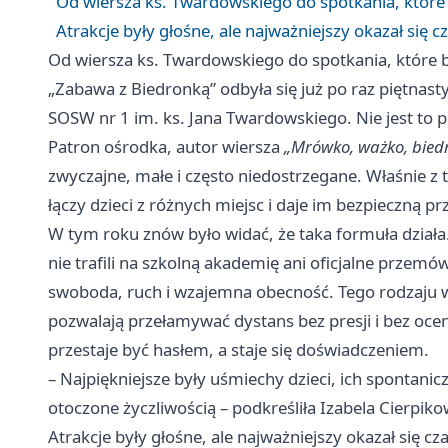
Od wiersza ks. Twardowskiego do spotkania, które 
Atrakcje były głośne, ale najważniejszy okazał się
Od wiersza ks. Twardowskiego do spotkania, które b
„Zabawa z Biedronką” odbyła się już po raz piętnast
SOSW nr 1 im. ks. Jana Twardowskiego. Nie jest to
Patron ośrodka, autor wiersza
„Mrówko, ważko, bied
zwyczajne, małe i często niedostrzegane. Właśnie z 
łączy dzieci z różnych miejsc i daje im bezpieczną 
W tym roku znów było widać, że taka formuła dział
nie trafili na szkolną akademię ani oficjalne przemów
swoboda, ruch i wzajemna obecność. Tego rodzaju w
pozwalają przełamywać dystans bez presji i bez ocen
przestaje być hasłem, a staje się doświadczeniem.
– Najpiękniejsze były uśmiechy dzieci, ich spontanic
otoczone życzliwością – podkreśliła Izabela Cierpik
Atrakcje były głośne, ale najważniejszy okazał się 