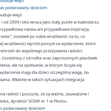
buduje więzi
 czas podarowany dzieciom
uduje więzi
y i od 2009 roku wraca jako stały punkt w kalendarzu
 przypadkowa nazwa ani przypadkowa inspiracja.
ronko”
, zostawił po sobie wrażliwość na to, co
tej wrażliwości wyrósł pomysł na wydarzenie, które
przestrzeń do wspólnego przeżywania radości.
a. Uczestnicy z ośrodka oraz zaproszonych placówek
ienia, ale na spotkanie, w którym liczyła się
ydarzenia mają dla dzieci szczególną wagę, bo
iania. Właśnie w takich sytuacjach integracja
zna radość i poczucie, że są ważne, zauważone i
owska, dyrektor SOSW nr 1 w Płocku.
czas podarowany dzieciom