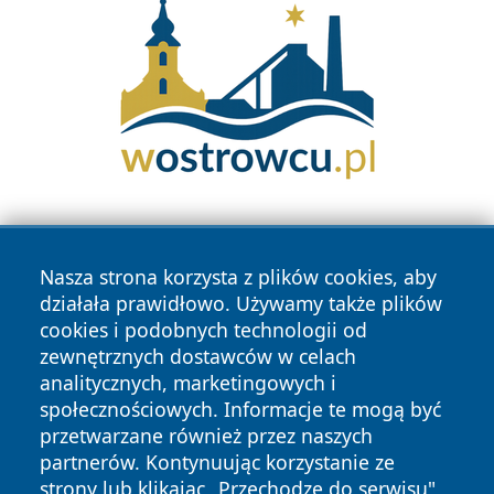
Nasza strona korzysta z plików cookies, aby
działała prawidłowo. Używamy także plików
cookies i podobnych technologii od
zewnętrznych dostawców w celach
Copyright © 2026 wiadomosciplock.pl Wszystkie prawa
analitycznych, marketingowych i
zastrzeżone.
społecznościowych. Informacje te mogą być
przetwarzane również przez naszych
partnerów. Kontynuując korzystanie ze
Polityka
Polityka
News
Autorzy
strony lub klikając „Przechodzę do serwisu",
Prywatności
Cookies