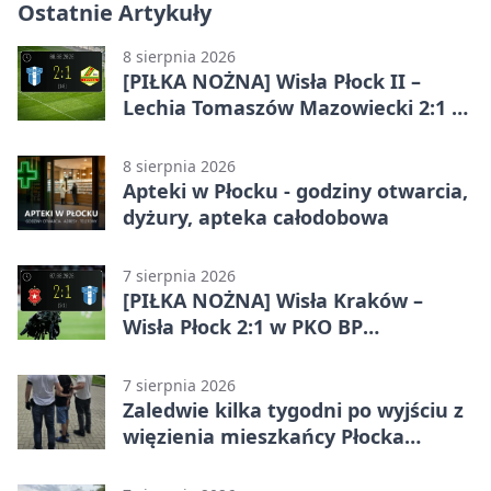
Ostatnie Artykuły
8 sierpnia 2026
[PIŁKA NOŻNA] Wisła Płock II –
Lechia Tomaszów Mazowiecki 2:1 w
Betclic 3. Lidze Grupa 1 (Grupa I)
8 sierpnia 2026
Apteki w Płocku - godziny otwarcia,
dyżury, apteka całodobowa
7 sierpnia 2026
[PIŁKA NOŻNA] Wisła Kraków –
Wisła Płock 2:1 w PKO BP
Ekstraklasie. Gospodarze
rozstrzygnęli mecz przed przerwą
7 sierpnia 2026
Zaledwie kilka tygodni po wyjściu z
więzienia mieszkańcy Płocka
zatrzymali włamywacza