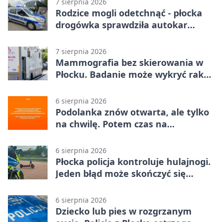
7 sierpnia 2026
Rodzice mogli odetchnąć - płocka
drogówka sprawdziła autokar
dzieci
7 sierpnia 2026
Mammografia bez skierowania w
Płocku. Badanie może wykryć raka,
zanim pojawią się objawy
6 sierpnia 2026
Podolanka znów otwarta, ale tylko
na chwilę. Potem czas na
Jagiellonkę
6 sierpnia 2026
Płocka policja kontroluje hulajnogi.
Jeden błąd może skończyć się
tragedią
6 sierpnia 2026
Dziecko lub pies w rozgrzanym