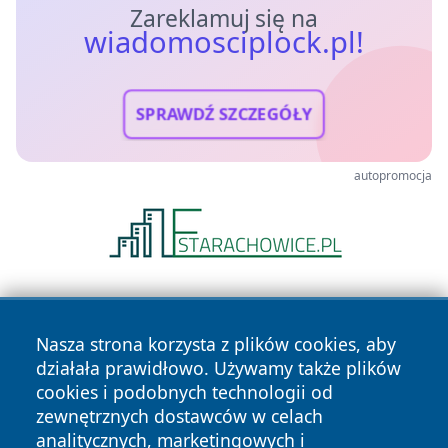
Zareklamuj się na
wiadomosciplock.pl!
SPRAWDŹ SZCZEGÓŁY
autopromocja
Nasza strona korzysta z plików cookies, aby
działała prawidłowo. Używamy także plików
cookies i podobnych technologii od
zewnętrznych dostawców w celach
Copyright © 2026 wiadomosciplock.pl Wszystkie prawa
analitycznych, marketingowych i
zastrzeżone.