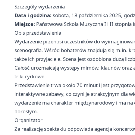
Szczegóły wydarzenia
Data i godzina:
sobota, 18 października 2025, god
Miejsce:
Państwowa Szkoła Muzyczna I i II stopnia i
Opis przedstawienia
Wydarzenie przenosi uczestników do wyimaginowaneg
scenografia. Wśród bohaterów znajdują się m.in. król
także ich przyjaciele. Scena jest ozdobiona dużą l
Całość urozmaicają występy mimów, klaunów oraz ak
triki cyrkowe.
Przedstawienie trwa około 70 minut i jest przygot
interaktywne zabawy, co czyni je atrakcyjnym dla w
wydarzenie ma charakter międzynarodowy i ma na ce
dorosłym.
Organizator
Za realizację spektaklu odpowiada agencja koncerto