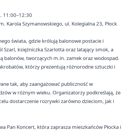
z. 11:00–12:30
m. Karola Szymanowskiego, ul. Kolegialna 23, Płock
o świata, gdzie królują balonowe postacie i
 Szarl, księżniczka Szarlotta oraz latający smok, a
iczbą balonów, tworzących m.in. zamek oraz wodospad.
robatów, którzy prezentują różnorodne sztuczki i
owane tak, aby zaangażować publiczność w
idzów w różnym wieku. Organizatorzy podkreślają, że
lu dostarczenie rozrywki zarówno dzieciom, jak i
wa Pan Koncert, która zaprasza mieszkańców Płocka i