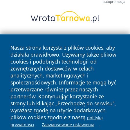
autopromocja
Nasza strona korzysta z plików cookies, aby
działała prawidłowo. Używamy także plików
cookies i podobnych technologii od
zewnętrznych dostawców w celach
Copyright © 2026 wiadomosciplock.pl Wszystkie prawa
analitycznych, marketingowych i
zastrzeżone.
społecznościowych. Informacje te mogą być
przetwarzane również przez naszych
partnerów. Kontynuując korzystanie ze
Polityka
Polityka
News
Autorzy
strony lub klikając „Przechodzę do serwisu",
Prywatności
Cookies
wyrażasz zgodę na użycie dodatkowych
plików cookies zgodnie z naszą
polityką
.
.
prywatności
Zaawansowane ustawienia