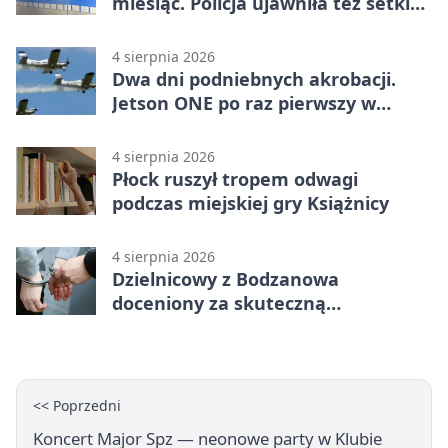
miesiąc. Policja ujawniła też setki
pijanych kierowców
4 sierpnia 2026
Dwa dni podniebnych akrobacji.
Jetson ONE po raz pierwszy w
Płocku
4 sierpnia 2026
Płock ruszył tropem odwagi
podczas miejskiej gry Książnicy
4 sierpnia 2026
Dzielnicowy z Bodzanowa
doceniony za skuteczną
interwencję
<< Poprzedni
Koncert Major Spz — neonowe party w Klubie