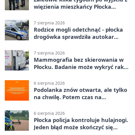
więzienia mieszkańcy Płocka
zatrzymali włamywacza
7 sierpnia 2026
Rodzice mogli odetchnąć - płocka
drogówka sprawdziła autokar
dzieci
7 sierpnia 2026
Mammografia bez skierowania w
Płocku. Badanie może wykryć raka,
zanim pojawią się objawy
6 sierpnia 2026
Podolanka znów otwarta, ale tylko
na chwilę. Potem czas na
Jagiellonkę
6 sierpnia 2026
Płocka policja kontroluje hulajnogi.
Jeden błąd może skończyć się
tragedią