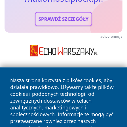
SPRAWDŹ SZCZEGÓŁY
autopromocja
Nasza strona korzysta z plików cookies, aby
działała prawidłowo. Używamy także plików
cookies i podobnych technologii od
zewnętrznych dostawców w celach
Copyright © 2026 wiadomosciplock.pl Wszystkie prawa
analitycznych, marketingowych i
zastrzeżone.
społecznościowych. Informacje te mogą być
przetwarzane również przez naszych