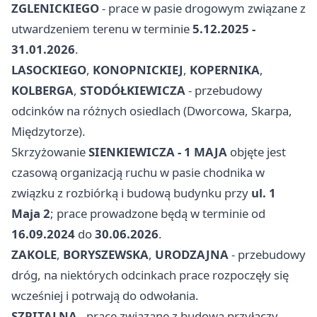
ZGLENICKIEGO
- prace w pasie drogowym związane z
utwardzeniem terenu w terminie
5.12.2025 -
31.01.2026
.
LASOCKIEGO
,
KONOPNICKIEJ
,
KOPERNIKA
,
KOLBERGA
,
STODÓŁKIEWICZA
- przebudowy
odcinków na różnych osiedlach (Dworcowa, Skarpa,
Międzytorze).
Skrzyżowanie
SIENKIEWICZA - 1 MAJA
objęte jest
czasową organizacją ruchu w pasie chodnika w
związku z rozbiórką i budową budynku przy
ul. 1
Maja 2
; prace prowadzone będą w terminie od
16.09.2024
do
30.06.2026
.
ZAKOLE
,
BORYSZEWSKA
,
URODZAJNA
- przebudowy
dróg, na niektórych odcinkach prace rozpoczęły się
wcześniej i potrwają do odwołania.
SZPITALNA
- prace związane z budową przyłączy