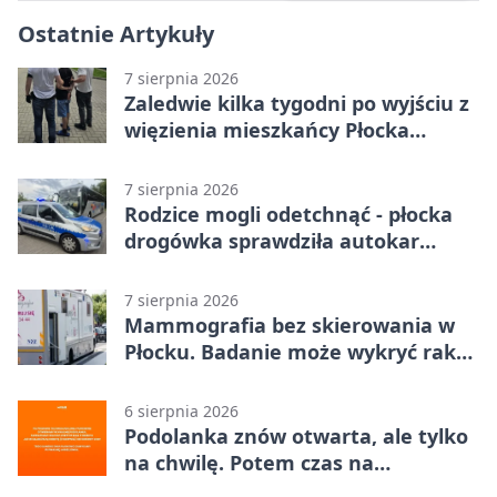
Ostatnie Artykuły
7 sierpnia 2026
Zaledwie kilka tygodni po wyjściu z
więzienia mieszkańcy Płocka
zatrzymali włamywacza
7 sierpnia 2026
Rodzice mogli odetchnąć - płocka
drogówka sprawdziła autokar
dzieci
7 sierpnia 2026
Mammografia bez skierowania w
Płocku. Badanie może wykryć raka,
zanim pojawią się objawy
6 sierpnia 2026
Podolanka znów otwarta, ale tylko
na chwilę. Potem czas na
Jagiellonkę