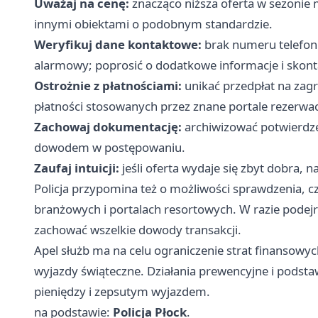
Uważaj na cenę:
znacząco niższa oferta w sezonie
innymi obiektami o podobnym standardzie.
Weryfikuj dane kontaktowe:
brak numeru telefonu
alarmowy; poprosić o dodatkowe informacje i skonta
Ostrożnie z płatnościami:
unikać przedpłat na zag
płatności stosowanych przez znane portale rezerwac
Zachowaj dokumentację:
archiwizować potwierdze
dowodem w postępowaniu.
Zaufaj intuicji:
jeśli oferta wydaje się zbyt dobra, na
Policja przypomina też o możliwości sprawdzenia, czy
branżowych i portalach resortowych. W razie podejrz
zachować wszelkie dowody transakcji.
Apel służb ma na celu ograniczenie strat finansowy
wyjazdy świąteczne. Działania prewencyjne i podsta
pieniędzy i zepsutym wyjazdem.
na podstawie:
Policja Płock
.