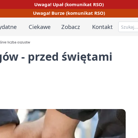
Uwaga! Upał (komunikat RSO)
Uwaga! Burze (komunikat RSO)
ydatne
Ciekawe
Zobacz
Kontakt
śnie liczba oszustw
gów - przed świętami