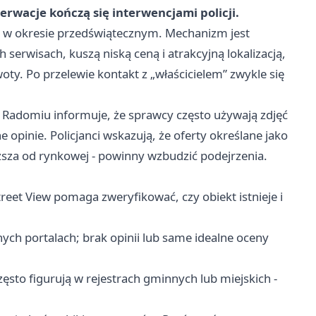
erwacje kończą się interwencjami policji.
ę w okresie przedświątecznym. Mechanizm jest
 serwisach, kuszą niską ceną i atrakcyjną lokalizacją,
oty. Po przelewie kontakt z „właścicielem” zwykle się
 Radomiu informuje, że sprawcy często używają zdjęć
 opinie. Policjanci wskazują, że oferty określane jako
iższa od rynkowej - powinny wzbudzić podejrzenia.
eet View pomaga zweryfikować, czy obiekt istnieje i
nych portalach; brak opinii lub same idealne oceny
zęsto figurują w rejestrach gminnych lub miejskich -