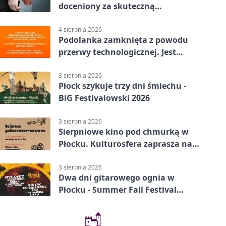
doceniony za skuteczną
interwencję
4 sierpnia 2026
Podolanka zamknięta z powodu
przerwy technologicznej. Jest
termin otwarcia
3 sierpnia 2026
Płock szykuje trzy dni śmiechu -
BiG Festivalowski 2026
3 sierpnia 2026
Sierpniowe kino pod chmurką w
Płocku. Kulturosfera zaprasza na
dwa seanse
3 sierpnia 2026
Dwa dni gitarowego ognia w
Płocku - Summer Fall Festival
wraca do amfiteatru