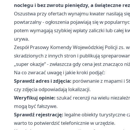
noclegu i bez zwrotu pieniędzy, a świąteczne rez
Oszustwa przy ofertach wynajmu kwater nasilają si
powtarzalny - ogłoszenia pojawiają się w popularnych
potem wymagają szybkiej wpłaty zaliczki lub całej kw
urywa.
Zespół Prasowy Komendy Wojewódzkiej Policji zs. w
skradzionych z innych stron i publikują spreparowane
„super okazje” - zwłaszcza gdy cena jest znacząco n
Na co zwracać uwagę i jakie kroki podjąć:
Sprawdź adres i zdjęcia:
porównanie z mapami i Str
czy zdjęcia odpowiadają lokalizacji.
Weryfikuj opinie:
szukać recenzji na wielu niezależ
mogą być fałszywe.
Sprawdź rejestrację:
legalne obiekty turystyczne c
warto to potwierdzić telefonicznie w urzędzie.