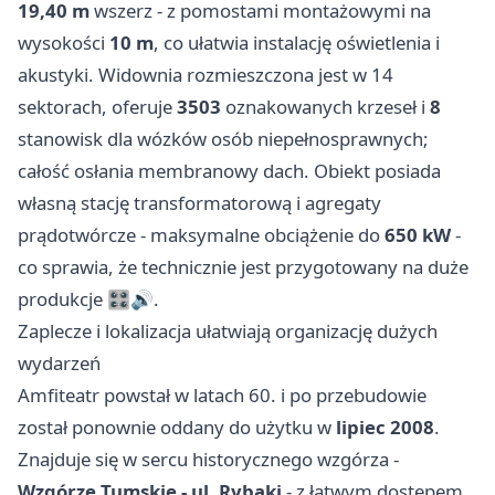
19,40 m
wszerz - z pomostami montażowymi na
wysokości
10 m
, co ułatwia instalację oświetlenia i
akustyki. Widownia rozmieszczona jest w 14
sektorach, oferuje
3503
oznakowanych krzeseł i
8
stanowisk dla wózków osób niepełnosprawnych;
całość osłania membranowy dach. Obiekt posiada
własną stację transformatorową i agregaty
prądotwórcze - maksymalne obciążenie do
650 kW
-
co sprawia, że technicznie jest przygotowany na duże
produkcje 🎛️🔊.
Zaplecze i lokalizacja ułatwiają organizację dużych
wydarzeń
Amfiteatr powstał w latach 60. i po przebudowie
został ponownie oddany do użytku w
lipiec 2008
.
Znajduje się w sercu historycznego wzgórza -
Wzgórze Tumskie - ul. Rybaki
- z łatwym dostępem