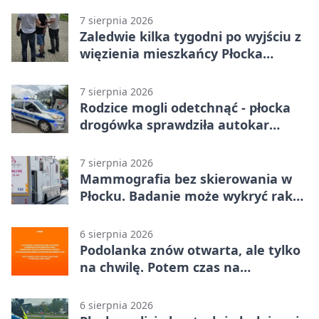
rozstrzygnęli mecz przed przerwą
7 sierpnia 2026
Zaledwie kilka tygodni po wyjściu z
więzienia mieszkańcy Płocka
zatrzymali włamywacza
7 sierpnia 2026
Rodzice mogli odetchnąć - płocka
drogówka sprawdziła autokar
dzieci
7 sierpnia 2026
Mammografia bez skierowania w
Płocku. Badanie może wykryć raka,
zanim pojawią się objawy
6 sierpnia 2026
Podolanka znów otwarta, ale tylko
na chwilę. Potem czas na
Jagiellonkę
6 sierpnia 2026