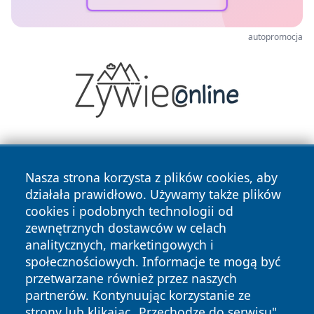
autopromocja
Nasza strona korzysta z plików cookies, aby
działała prawidłowo. Używamy także plików
cookies i podobnych technologii od
zewnętrznych dostawców w celach
Copyright © 2026 wiadomosciplock.pl Wszystkie prawa
analitycznych, marketingowych i
zastrzeżone.
społecznościowych. Informacje te mogą być
przetwarzane również przez naszych
partnerów. Kontynuując korzystanie ze
Polityka
Polityka
News
Autorzy
strony lub klikając „Przechodzę do serwisu",
Prywatności
Cookies