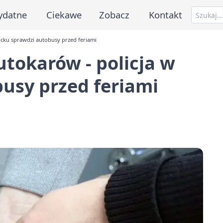
ydatne
Ciekawe
Zobacz
Kontakt
łocku sprawdzi autobusy przed feriami
utokarów - policja w
usy przed feriami