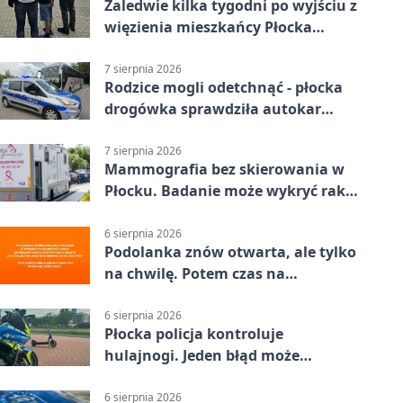
Zaledwie kilka tygodni po wyjściu z
więzienia mieszkańcy Płocka
zatrzymali włamywacza
7 sierpnia 2026
Rodzice mogli odetchnąć - płocka
drogówka sprawdziła autokar
dzieci
7 sierpnia 2026
Mammografia bez skierowania w
Płocku. Badanie może wykryć raka,
zanim pojawią się objawy
6 sierpnia 2026
Podolanka znów otwarta, ale tylko
na chwilę. Potem czas na
Jagiellonkę
6 sierpnia 2026
Płocka policja kontroluje
hulajnogi. Jeden błąd może
skończyć się tragedią
6 sierpnia 2026