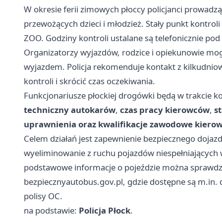
W okresie ferii zimowych płoccy policjanci prowad
przewożących dzieci i młodzież. Stały punkt kontroli 
ZOO. Godziny kontroli ustalane są telefonicznie p
Organizatorzy wyjazdów, rodzice i opiekunowie mo
wyjazdem. Policja rekomenduje kontakt z kilkudni
kontroli i skrócić czas oczekiwania.
Funkcjonariusze płockiej drogówki będą w trakcie k
techniczny autokarów
,
czas pracy kierowców
,
s
uprawnienia oraz kwalifikacje zawodowe kierow
Celem działań jest zapewnienie bezpiecznego doja
wyeliminowanie z ruchu pojazdów niespełniających
podstawowe informacje o pojeździe można sprawdzi
bezpiecznyautobus.gov.pl, gdzie dostępne są m.in.
polisy OC.
na podstawie:
Policja Płock
.