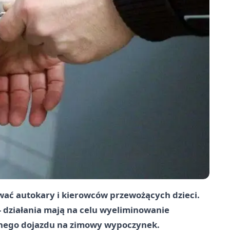
wać autokary i kierowców przewożących dzieci.
2 - działania mają na celu wyeliminowanie
znego dojazdu na zimowy wypoczynek.