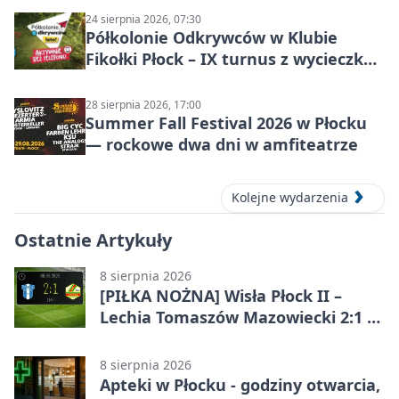
24 sierpnia 2026, 07:30
Półkolonie Odkrywców w Klubie
Fikołki Płock – IX turnus z wycieczką
do JuraParku Solec
28 sierpnia 2026, 17:00
Summer Fall Festival 2026 w Płocku
— rockowe dwa dni w amfiteatrze
Kolejne wydarzenia
Ostatnie Artykuły
8 sierpnia 2026
[PIŁKA NOŻNA] Wisła Płock II –
Lechia Tomaszów Mazowiecki 2:1 w
Betclic 3. Lidze Grupa 1 (Grupa I)
8 sierpnia 2026
Apteki w Płocku - godziny otwarcia,