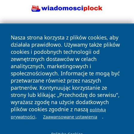
Nasza strona korzysta z plików cookies, aby
działała prawidłowo. Używamy także plików
cookies i podobnych technologii od
zewnętrznych dostawców w celach
Copyright © 2026 wiadomosciplock.pl Wszystkie prawa
analitycznych, marketingowych i
zastrzeżone.
społecznościowych. Informacje te mogą być
przetwarzane również przez naszych
partnerów. Kontynuując korzystanie ze
Polityka
Polityka
News
Autorzy
strony lub klikając „Przechodzę do serwisu",
Prywatności
Cookies
wyrażasz zgodę na użycie dodatkowych
plików cookies zgodnie z naszą
polityką
.
.
prywatności
Zaawansowane ustawienia