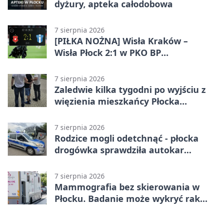
dyżury, apteka całodobowa
7 sierpnia 2026
[PIŁKA NOŻNA] Wisła Kraków –
Wisła Płock 2:1 w PKO BP
Ekstraklasie. Gospodarze
rozstrzygnęli mecz przed przerwą
7 sierpnia 2026
Zaledwie kilka tygodni po wyjściu z
więzienia mieszkańcy Płocka
zatrzymali włamywacza
7 sierpnia 2026
Rodzice mogli odetchnąć - płocka
drogówka sprawdziła autokar
dzieci
7 sierpnia 2026
Mammografia bez skierowania w
Płocku. Badanie może wykryć raka,
zanim pojawią się objawy