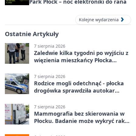
Park Płock – noc elektroniki do rana
Kolejne wydarzenia
Ostatnie Artykuły
7 sierpnia 2026
Zaledwie kilka tygodni po wyjściu z
więzienia mieszkańcy Płocka
zatrzymali włamywacza
7 sierpnia 2026
Rodzice mogli odetchnąć - płocka
drogówka sprawdziła autokar
dzieci
7 sierpnia 2026
Mammografia bez skierowania w
Płocku. Badanie może wykryć raka,
zanim pojawią się objawy