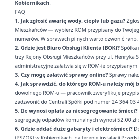
Kobiernikach
.
FAQ
1. Jak zgłosić awarię wody, ciepła lub gazu?
Zgłos
Mieszkańców — wybierz ROM przypisany do Twojeg
numerów. W sprawach pilnych warto dzwonić rano, g
2. Gdzie jest Biuro Obsługi Klienta (BOK)?
Spółka 
trzy Rejony Obsługi Mieszkańców przy ul. Henryka S
administracyjne załatwia się w ROM-ie przypisanym
3. Czy mogę załatwić sprawy online?
Sprawy należ
4. Jak sprawdzić, do którego ROM-u należy mój
dowolnego ROM-u — pracownik zweryfikuje przypis
zadzwonić do Centrali Spółki pod numer 24 364 03 
5. Ile wynosi opłata za niesegregowanie śmieci?
segregację odpadów komunalnych wynosi 52,00 zł o
6. Gdzie oddać duże gabaryty i elektrośmieci?
Do
(PSZOK) w Kobiernikach, na terenie instalacji Prze