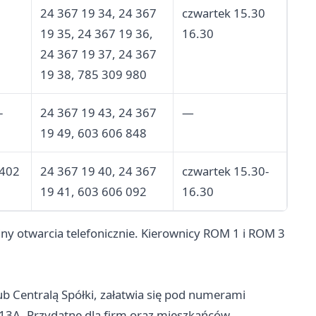
24 367 19 34, 24 367
czwartek 15.30
19 35, 24 367 19 36,
16.30
24 367 19 37, 24 367
19 38, 785 309 980
-
24 367 19 43, 24 367
—
19 49, 603 606 848
-402
24 367 19 40, 24 367
czwartek 15.30-
19 41, 603 606 092
16.30
ny otwarcia telefonicznie. Kierownicy ROM 1 i ROM 3
 Centralą Spółki, załatwia się pod numerami
a 13A. Przydatne dla firm oraz mieszkańców