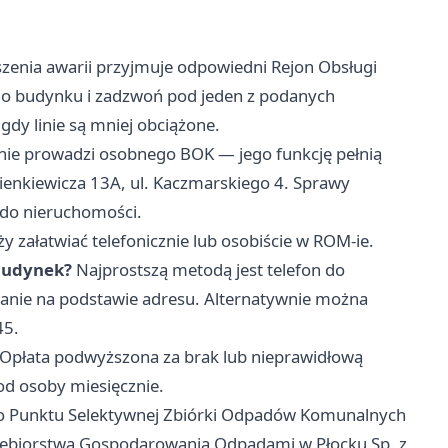
zenia awarii przyjmuje odpowiedni Rejon Obsługi
o budynku i zadzwoń pod jeden z podanych
dy linie są mniej obciążone.
nie prowadzi osobnego BOK — jego funkcję pełnią
ienkiewicza 13A, ul. Kaczmarskiego 4. Sprawy
 do nieruchomości.
y załatwiać telefonicznie lub osobiście w ROM-ie.
 budynek?
Najprostszą metodą jest telefon do
anie na podstawie adresu. Alternatywnie można
45.
Opłata podwyższona za brak lub nieprawidłową
d osoby miesięcznie.
 Punktu Selektywnej Zbiórki Odpadów Komunalnych
dsiębiorstwa Gospodarowania Odpadami w Płocku Sp. z