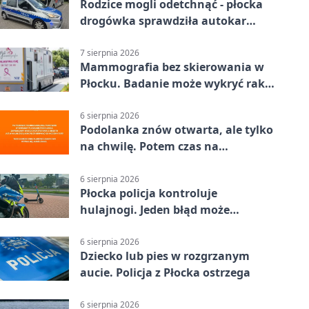
Rodzice mogli odetchnąć - płocka
drogówka sprawdziła autokar
dzieci
7 sierpnia 2026
Mammografia bez skierowania w
Płocku. Badanie może wykryć raka,
zanim pojawią się objawy
6 sierpnia 2026
Podolanka znów otwarta, ale tylko
na chwilę. Potem czas na
Jagiellonkę
6 sierpnia 2026
Płocka policja kontroluje
hulajnogi. Jeden błąd może
skończyć się tragedią
6 sierpnia 2026
Dziecko lub pies w rozgrzanym
aucie. Policja z Płocka ostrzega
6 sierpnia 2026