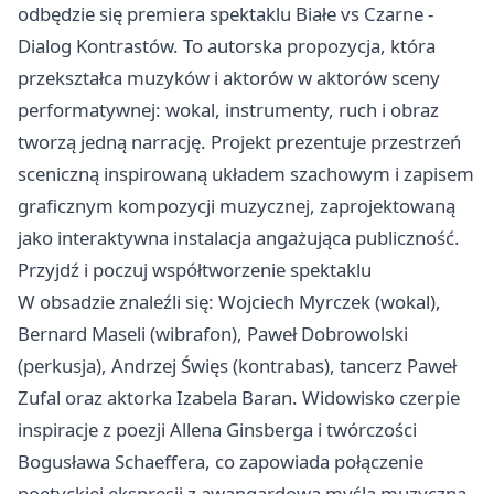
odbędzie się premiera spektaklu Białe vs Czarne -
Dialog Kontrastów. To autorska propozycja, która
przekształca muzyków i aktorów w aktorów sceny
performatywnej: wokal, instrumenty, ruch i obraz
tworzą jedną narrację. Projekt prezentuje przestrzeń
sceniczną inspirowaną układem szachowym i zapisem
graficznym kompozycji muzycznej, zaprojektowaną
jako interaktywna instalacja angażująca publiczność.
Przyjdź i poczuj współtworzenie spektaklu
W obsadzie znaleźli się: Wojciech Myrczek (wokal),
Bernard Maseli (wibrafon), Paweł Dobrowolski
(perkusja), Andrzej Święs (kontrabas), tancerz Paweł
Zufal oraz aktorka Izabela Baran. Widowisko czerpie
inspiracje z poezji Allena Ginsberga i twórczości
Bogusława Schaeffera, co zapowiada połączenie
poetyckiej ekspresji z awangardową myślą muzyczną.