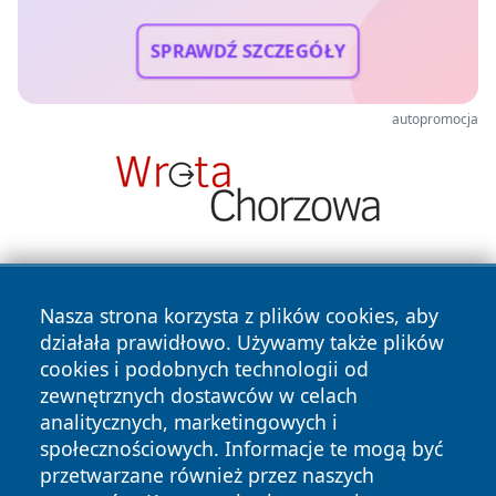
SPRAWDŹ SZCZEGÓŁY
autopromocja
Nasza strona korzysta z plików cookies, aby
działała prawidłowo. Używamy także plików
cookies i podobnych technologii od
zewnętrznych dostawców w celach
Copyright © 2026 wiadomosciplock.pl Wszystkie prawa
analitycznych, marketingowych i
zastrzeżone.
społecznościowych. Informacje te mogą być
przetwarzane również przez naszych