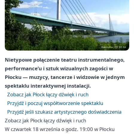
Nietypowe połączenie teatru instrumentalnego,
performance’u i sztuk wizualnych zagości w
Płocku — muzycy, tancerze i widzowie w jednym
spektaklu interaktywnej instalacji.
Zobacz jak Płock łączy dźwięk i ruch
Przyjdź i poczuj współtworzenie spektaklu
Przyjdź jeśli szukasz artystycznego doświadczenia
Zobacz jak Płock łączy dźwięk i ruch
W czwartek 18 września o godz. 19:00 w Płocku