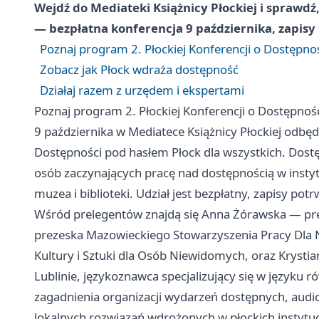
Wejdź do Mediateki Książnicy Płockiej i sprawdź,
— bezpłatna konferencja 9 października, zapisy
Poznaj program 2. Płockiej Konferencji o Dostępno
Zobacz jak Płock wdraża dostępność
Działaj razem z urzędem i ekspertami
Poznaj program 2. Płockiej Konferencji o Dostępnoś
9 października w Mediatece Książnicy Płockiej odbędz
Dostępności pod hasłem Płock dla wszystkich. Dostę
osób zaczynających pracę nad dostępnością w insty
muzea i biblioteki. Udział jest bezpłatny, zapisy pot
Wśród prelegentów znajdą się Anna Żórawska — prez
prezeska Mazowieckiego Stowarzyszenia Pracy Dla N
Kultury i Sztuki dla Osób Niewidomych, oraz Krysti
Lublinie, językoznawca specjalizujący się w język
zagadnienia organizacji wydarzeń dostępnych, audio
lokalnych rozwiązań wdrożonych w płockich instytuc