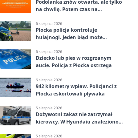
Podolanka znów otwarta, ale tylko
na chwilę. Potem czas na
Jagiellonkę
6 sierpnia 2026
Płocka policja kontroluje
hulajnogi. Jeden błąd może
skończyć się tragedią
6 sierpnia 2026
Dziecko lub pies w rozgrzanym
aucie. Policja z Płocka ostrzega
6 sierpnia 2026
942 kilometry wpław. Policjanci z
Płocka eskortowali pływaka
5 sierpnia 2026
Dożywotni zakaz nie zatrzymał
kierowcy. W Hyundaiu znaleziono
narkotyki
5 sierpnia 2026