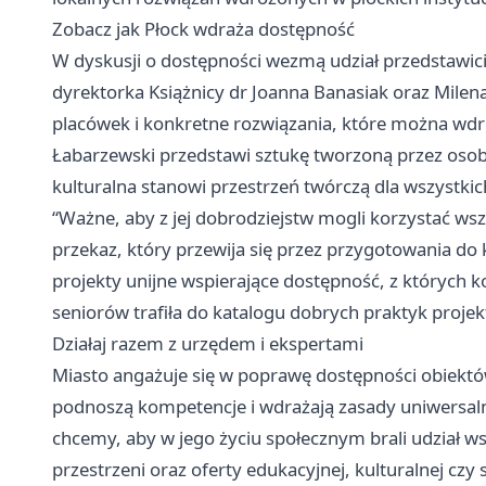
Zobacz jak Płock wdraża dostępność
W dyskusji o dostępności wezmą udział przedstawic
dyrektorka Książnicy dr Joanna Banasiak oraz Milen
placówek i konkretne rozwiązania, które można wdro
Łabarzewski przedstawi sztukę tworzoną przez osob
kulturalna stanowi przestrzeń twórczą dla wszystkic
“Ważne, aby z jej dobrodziejstw mogli korzystać ws
przekaz, który przewija się przez przygotowania do
projekty unijne wspierające dostępność, z których ko
seniorów trafiła do katalogu dobrych praktyk projekt
Działaj razem z urzędem i ekspertami
Miasto angażuje się w poprawę dostępności obiektów
podnoszą kompetencje i wdrażają zasady uniwersaln
chcemy, aby w jego życiu społecznym brali udział ws
przestrzeni oraz oferty edukacyjnej, kulturalnej c