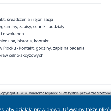
t, świadczenia i rejonizacja
aminy, zapisy, cennik i oddziały
 i e-wokanda
iedziba, historia, kontakt
Płocku - kontakt, godziny, zapis na badania
 spraw celno-akcyzowych
Copyright © 2026 wiadomosciplock.pl Wszystkie prawa zastrzeżone
es, aby działała prawidłowo. Używamy także plik
News
Autorzy
Polityka Prywatności
Polityka Cookie