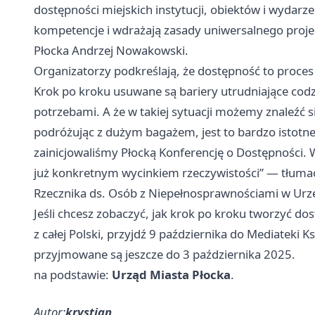
dostępności miejskich instytucji, obiektów i wydarz
kompetencje i wdrażają zasady uniwersalnego pro
Płocka Andrzej Nowakowski.
Organizatorzy podkreślają, że dostępność to proces
Krok po kroku usuwane są bariery utrudniające co
potrzebami. A że w takiej sytuacji możemy znaleźć si
podróżując z dużym bagażem, jest to bardzo istotn
zainicjowaliśmy Płocką Konferencję o Dostępności. 
już konkretnym wycinkiem rzeczywistości” — tłuma
Rzecznika ds. Osób z Niepełnosprawnościami w Urzę
Jeśli chcesz zobaczyć, jak krok po kroku tworzyć do
z całej Polski, przyjdź 9 października do Mediateki K
przyjmowane są jeszcze do 3 października 2025.
na podstawie:
Urząd Miasta Płocka
.
Autor:
krystian